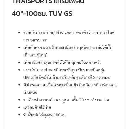
THAISPORTS แทรมโพลิน
40″-100ซม. TUV GS
ช่วยบริหารร่างกายทุกส่วน และการทรงตัว ด้วยการกระโดด
ลดแรงกระแทก
เพิ่มทักษะการทรงตัวและเสริมสร้างบุคลิกภาพ เล่นได้ทั้ง
เด็กและผู้ใหญ่
เพื่อเสริมสร้างสุขภาพที่ดีให้กับทุกคนในครอบครัว
แผ่นผ้าใบกระโดด ผลิตจากวัสดุเหนียว และยืดหยุ่น
ปลอดภัย ยึดผ้าใบด้วยสปริงเหล็กชุบสังกะสี Galvanize
ตัวโครงและขาเป็นโลหะเคลือบผิว ป้องกันการสึกกร่อนและ
เป็นสนิม
ขาเตียงทำจากเหล็กกลม สูงจากพื้น 20 cm. จำนวน 6 ขา
เคลื่อนย้ายได้ง่าย
รับน้ำหนักได้สูงสุด 100kg.