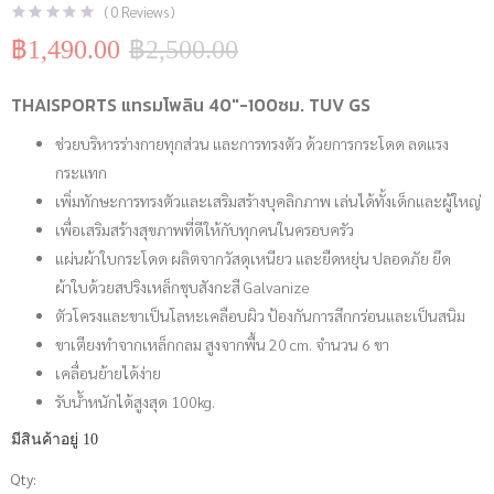
(
0
Reviews )
฿
1,490.00
฿
2,500.00
Original
Current
price
price
was:
is:
THAISPORTS แทรมโพลิน 40″-100ซม. TUV GS
฿2,500.00.
฿1,490.00.
ช่วยบริหารร่างกายทุกส่วน และการทรงตัว ด้วยการกระโดด ลดแรง
กระแทก
เพิ่มทักษะการทรงตัวและเสริมสร้างบุคลิกภาพ เล่นได้ทั้งเด็กและผู้ใหญ่
เพื่อเสริมสร้างสุขภาพที่ดีให้กับทุกคนในครอบครัว
แผ่นผ้าใบกระโดด ผลิตจากวัสดุเหนียว และยืดหยุ่น ปลอดภัย ยึด
ผ้าใบด้วยสปริงเหล็กชุบสังกะสี Galvanize
ตัวโครงและขาเป็นโลหะเคลือบผิว ป้องกันการสึกกร่อนและเป็นสนิม
ขาเตียงทำจากเหล็กกลม สูงจากพื้น 20 cm. จำนวน 6 ขา
เคลื่อนย้ายได้ง่าย
รับน้ำหนักได้สูงสุด 100kg.
มีสินค้าอยู่ 10
Qty:
จำนวน