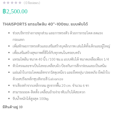
(
0
Reviews )
฿
2,500.00
THAISPORTS แทรมโพลิน 40″-100ซม. แบบพับได้
ช่วยบริหารร่างกายทุกส่วน และการทรงตัว ด้วยการกระโดด ลดแรง
กระแทก
เพิ่มทักษะการทรงตัวและเสริมสร้างบุคลิกภาพ เล่นได้ทั้งเด็กและผู้ใหญ่
เพื่อเสริมสร้างสุขภาพที่ดีให้กับทุกคนในครอบครัว
แทรมโพลิน ขนาด 40 นิ้ว /100 ซม.แ แบบพับได้ ขนาดเหลือเพียง 1/4
ตัวโครงและขาเป็นโลหะเคลือบผิว ป้องกันการสึกกร่อนและเป็นสนิม
แผ่นผ้าใบกระโดดผลิตจากวัสดุเหนียว และยืดหยุ่น ปลอดภัย ยึดผ้าใบ
ด้วยสปริงเหล็กชุบสังกะสี Galvanize
ขาเตียงทำจากเหล็กกลม สูงจากพื้น 20 cm. จำนวน 6 ขา
สามารถถอด-ติดตั้ง เคลื่อนย้ายง่าย พับเก็บได้สะดวก
รับน้ำหนักได้สูงสุด 100kg.
มีสินค้าอยู่ 10