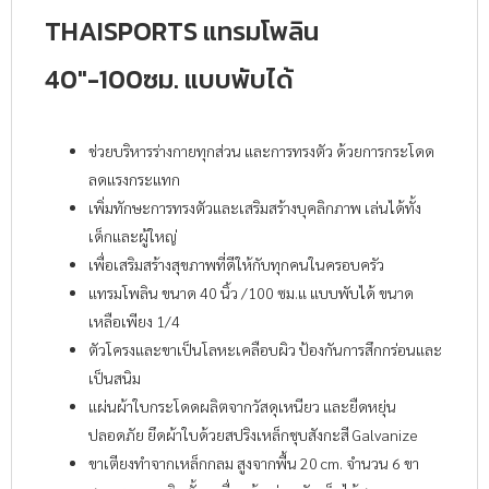
THAISPORTS แทรมโพลิน
40″-100ซม. แบบพับได้
ช่วยบริหารร่างกายทุกส่วน และการทรงตัว ด้วยการกระโดด
ลดแรงกระแทก
เพิ่มทักษะการทรงตัวและเสริมสร้างบุคลิกภาพ เล่นได้ทั้ง
เด็กและผู้ใหญ่
เพื่อเสริมสร้างสุขภาพที่ดีให้กับทุกคนในครอบครัว
แทรมโพลิน ขนาด 40 นิ้ว /100 ซม.แ แบบพับได้ ขนาด
เหลือเพียง 1/4
ตัวโครงและขาเป็นโลหะเคลือบผิว ป้องกันการสึกกร่อนและ
เป็นสนิม
แผ่นผ้าใบกระโดดผลิตจากวัสดุเหนียว และยืดหยุ่น
ปลอดภัย ยึดผ้าใบด้วยสปริงเหล็กชุบสังกะสี Galvanize
ขาเตียงทำจากเหล็กกลม สูงจากพื้น 20 cm. จำนวน 6 ขา