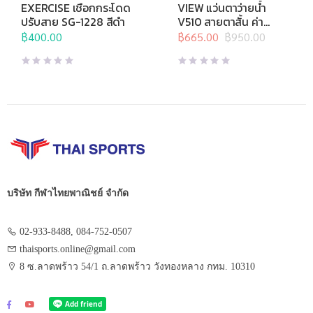
อุปกรณ์บริหารกาย
,
เชือก
View
,
กีฬาทางน้ำ
,
แว่นตาว่าย
EXERCISE เชือกกระโดด
VIEW แว่นตาว่ายน้ำ
กระโดด
น้ำ
,
แว่นตาว่ายน้ำสายตา
ปรับสาย SG-1228 สีดำ
V510 สายตาสั้น ค่า
สายตา -2.0 ถึง -10.0
฿
400.00
฿
665.00
฿
950.00
Original
Current
price
price
was:
is:
฿950.00.
฿665.00.
บริษัท กีฬาไทยพาณิชย์ จำกัด
02-933-8488, 084-752-0507
thaisports.online@gmail.com
8 ซ.ลาดพร้าว 54/1 ถ.ลาดพร้าว วังทองหลาง กทม. 10310