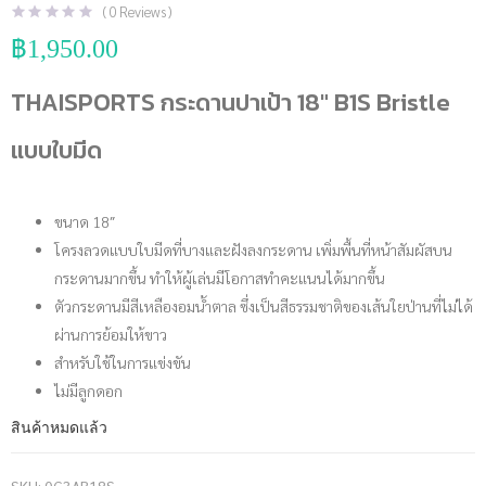
(
0
Reviews )
฿
1,950.00
THAISPORTS กระดานปาเป้า 18″ B1S Bristle
แบบใบมีด
ขนาด 18″
โครงลวดแบบใบมีดที่บางและฝังลงกระดาน เพิ่มพื้นที่หน้าสัมผัสบน
กระดานมากขึ้น ทำให้ผู้เล่นมีโอกาสทำคะแนนได้มากขึ้น
ตัวกระดานมีสีเหลืองอมน้ำตาล ซึ่งเป็นสีธรรมชาติของเส้นใยป่านที่ไม่ได้
ผ่านการย้อมให้ขาว
สำหรับใช้ในการแข่งขัน
ไม่มีลูกดอก
สินค้าหมดแล้ว
SKU:
0G3AB18S