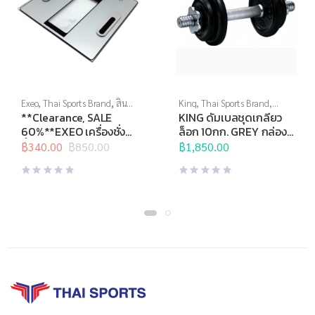
Exeo
,
Thai Sports Brand
,
สิน
King
,
Thai Sports Brand
,
ค้าล็อตสุดท้าย
,
อุปกรณ์เพื่อ
ดัมเบล
,
อุปกรณ์บริหารกาย
**Clearance, SALE
KING ดัมเบลชุดเกลียว
สุขภาพ
,
เครื่องชั่งน้ำหนัก
,
เครื่อง
60%**EXEO เครื่องชั่ง
ล็อก 10กก. GREY กล่อง
ชั่งน้ำหนักวัดไขมัน
น้ำหนัก ดิจิทอล Body
ABS
฿
340.00
฿
850.00
฿
1,850.00
Original
Current
Fat EF972
price
price
was:
is:
฿850.00.
฿340.00.