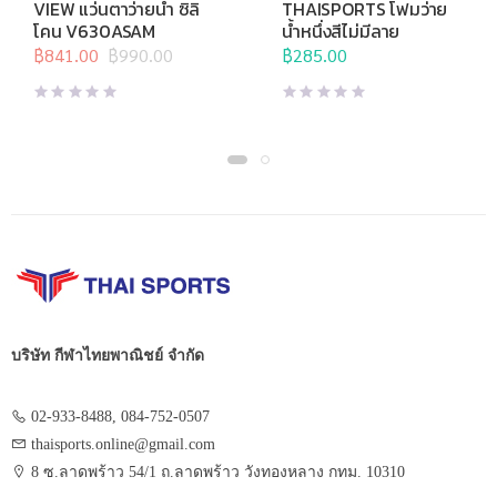
View
,
กีฬาทางน้ำ
,
แว่นตาว่าย
Brand
,
กีฬาทางน้ำ
,
อุปกรณ์ทาง
VIEW แว่นตาว่ายน้ำ ซิลิ
THAISPORTS โฟมว่าย
น้ำ
,
แว่นตาว่ายน้ำทั่วไป
น้ำอื่นๆ
โคน V630ASAM
น้ำหนึ่งสีไม่มีลาย
฿
841.00
฿
990.00
฿
285.00
Original
Current
price
price
was:
is:
฿990.00.
฿841.00.
บริษัท กีฬาไทยพาณิชย์ จำกัด
02-933-8488, 084-752-0507
thaisports.online@gmail.com
8 ซ.ลาดพร้าว 54/1 ถ.ลาดพร้าว วังทองหลาง กทม. 10310