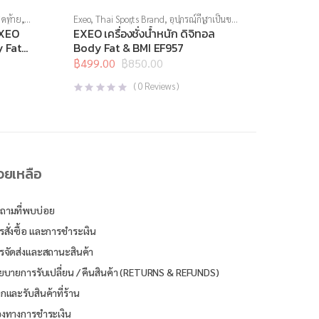
ุดท้าย
,
Exeo
,
Thai Sports Brand
,
อุปกรณ์กีฬาเป็นของ
เครื่องชั่ง
ขวัญ
,
อุปกรณ์เพื่อสุขภาพ
,
เครื่องชั่งน้ำหนัก
,
EXEO
EXEO เครื่องชั่งน้ำหนัก ดิจิทอล
เครื่องชั่งน้ำหนักวัดไขมัน
y Fat
Body Fat & BMI EF957
฿
499.00
฿
850.00
Original
Current
price
price
(
0
Reviews )
was:
is:
฿850.00.
฿499.00.
่วยเหลือ
ถามที่พบบ่อย
รสั่งซื้อ และการชำระเงิน
รจัดส่งและสถานะสินค้า
ยบายการรับเปลี่ยน / คืนสินค้า (RETURNS & REFUNDS)
ิกและรับสินค้าที่ร้าน
องทางการชำระเงิน