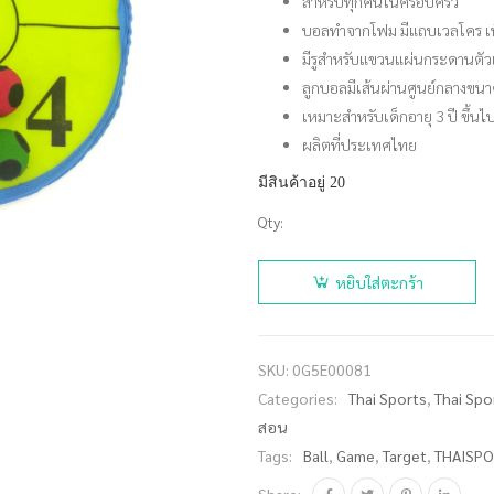
สำหรับทุกคนในครอบครัว
บอลทำจากโฟม มีแถบเวลโคร เพื
มีรูสำหรับแขวนแผ่นกระดานตัวเล
ลูกบอลมีเส้นผ่านศูนย์กลางขนา
เหมาะสำหรับเด็กอายุ 3 ปี ขึ้นไ
ผลิตที่ประเทศไทย
มีสินค้าอยู่ 20
Qty:
จำนวน
THAISPORTS
หยิบใส่ตะกร้า
บอลปาเป้า
ทำด้วยโฟม
BNT-01 ชิ้น
SKU:
0G5E00081
Categories:
Thai Sports
,
Thai Spo
สอน
Tags:
Ball
,
Game
,
Target
,
THAISPO
Share: