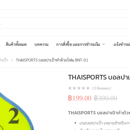
สินค้าทั้งหมด
บทความ
การสั่งซื้อ และการชำระเงิน
แจ้งชำระเ
าเป้า
THAISPORTS บอลปาเป้าทำด้วยโฟม BNT-01
THAISPORTS บอลปาเ
(
0
Reviews )
฿
199.00
฿
390.00
Original
Current
price
price
was:
is:
THAISPORTS บอลปาเป้าทำด้ว
฿390.00.
฿199.00.
เกมบอลปาเป้า เหมาะสำหรับการ