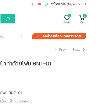
หน้าของฉัน (My Account)
0
0
Wishlist
Cart
ลดล้างสต๊อก
มากกว่า 50%
งิน
Prev
Next
ป้าทำด้วยโฟม BNT-01
ยโฟม BNT-01
ฝึกปาเป้าอย่างปลอดภัย