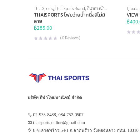
Thai Sports
,
Thai Sports Brand
,
กีฬาทางน้ำ
,
Tabata
อุปกรณ์ทางน้ำอื่นๆ
น้ำ
,
แว่น
THAISPORTS โฟมว่ายน้ำหนึ่งสีไม่มี
VIEW 
ว่ายน้ำส
ลาย
฿
400.
฿
285.00
(
0
Reviews )
บริษัท กีฬาไทยพาณิชย์ จำกัด
02-933-8488, 084-752-0507
thaisports.online@gmail.com
8 ซ.ลาดพร้าว 54/1 ถ.ลาดพร้าว วังทองหลาง กทม. 10310