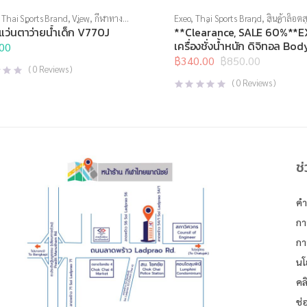
,
Thai Sports Brand
,
View
,
กีฬาทาง
Exeo
,
Thai Sports Brand
,
สินค้าล็อตส
ตาว่ายน้ำ
,
แว่นตาว่ายน้ำทั่วไป
,
แว่นตา
อุปกรณ์เพื่อสุขภาพ
,
เครื่องชั่งน้ำหนัก
,
แว่นตาว่ายน้ำเด็ก V770J
**Clearance, SALE 60%**
ำหรับเด็ก
น้ำหนักวัดไขมัน
เครื่องชั่งน้ำหนัก ดิจิทอล Bod
00
EF972
฿
340.00
฿
850.00
Original
Current
(
0
Reviews )
price
price
(
0
Reviews )
was:
is:
฿850.00.
฿340.00.
ช
คำ
กา
กา
นโ
คล
ช่