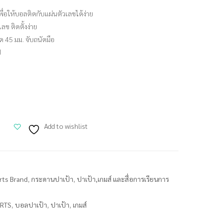
่อให้บอลติดกับแผ่นตัวเลขได้ง่าย
ข ติดตั้งง่าย
ด 45 มม. จับถนัดมือ
ป
Add to wishlist
rts Brand
,
กระดานปาเป้า
,
ปาเป้า,เกมส์ และสื่อการเรียนการ
RTS
,
บอลปาเป้า
,
ปาเป้า
,
เกมส์