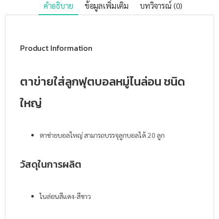
คำอธิบาย
ข้อมูลเพิ่มเติม
บทวิจารณ์ (0)
Product Information
ตาข่ายใส่ลูกฟุตบอลหมู่ไนล่อน ชนิด
ใหญ่
ตาข่ายบอลใหญ่ สามารถบรรจุลูกบอลได้ 20 ลูก
วัสดุในการผลิต
ไนล่อนสีแดง-สีขาว