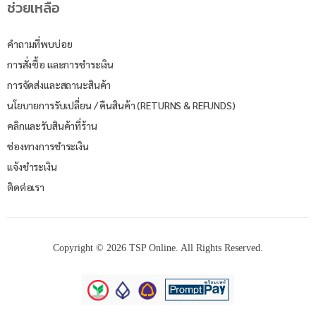
ช่วยเหลือ
คำถามที่พบบ่อย
การสั่งซื้อ และการชำระเงิน
การจัดส่งและสถานะสินค้า
นโยบายการรับเปลี่ยน / คืนสินค้า (RETURNS & REFUNDS)
คลิกและรับสินค้าที่ร้าน
ช่องทางการชำระเงิน
แจ้งชำระเงิน
ติดต่อเรา
Copyright © 2026 TSP Online. All Rights Reserved.