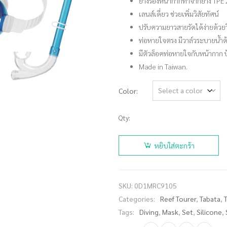
ยางรองหน้ากากทำจากยาง TPE 2 
เลนส์เดี่ยว ช่วยเพิ่มวิสัยทัศน์
ปรับความยาวสายรัดได้ง่ายด้วยวิธ
ท่อหายใจตรง มีวาล์วระบายน้ำด้
มีตัวล็อคท่อหายใจกับหน้ากาก
Made in Taiwan.
Color
Qty:
จำนวน
REEF
หยิบใส่ตะกร้า
TOURER
หน้ากากดำ
น้ำชุด รุ่น
SKU:
0D1MRC9105
RC9105
Categories:
Reef Tourer
,
Tabata
,
ชิ้น
Tags:
Diving
,
Mask
,
Set
,
Silicone
,