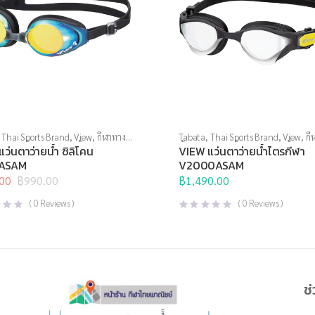
,
Thai Sports Brand
,
View
,
กีฬาทาง
Tabata
,
Thai Sports Brand
,
View
,
กี
ตาว่ายน้ำ
,
แว่นตาว่ายน้ำทั่วไป
น้ำ
,
แว่นตาว่ายน้ำ
,
แว่นตาว่ายน้ำแข่งข
ว่นตาว่ายน้ำ ซิลิโคน
VIEW แว่นตาว่ายน้ำไตรกีฬา
ASAM
V2000ASAM
00
฿
990.00
฿
1,490.00
l
t
(
0
Reviews )
(
0
Reviews )
0.
0.
ช