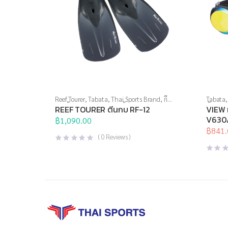
Reef Tourer
,
Tabata
,
Thai Sports Brand
,
กีฬา
Tabata
ทางน้ำ
,
ตีนกบ
,
อุปกรณ์ดำน้ำ
น้ำ
,
แว่น
REEF TOURER ตีนกบ RF-12
VIEW แ
V630
฿
1,090.00
฿
841.
Origina
Curren
(
0
Reviews )
price
price
was:
is:
฿990.0
฿841.0