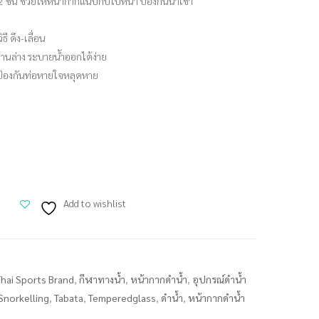
ชั้น ช่วยให้หน้ากากแนบกับใบหน้า ป้องกันน้ำเข้า
ี ดึง-เลื่อน
านล่าง ระบายน้ำออกได้ง่าย
 ป้องกันท่อหายใจหลุดหาย
Add to wishlist
Thai Sports Brand
,
กีฬาทางน้ำ
,
หน้ากากดำน้ำ
,
อุปกรณ์ดำน้ำ
Snorkelling
,
Tabata
,
Temperedglass
,
ดำน้ำ
,
หน้ากากดำน้ำ