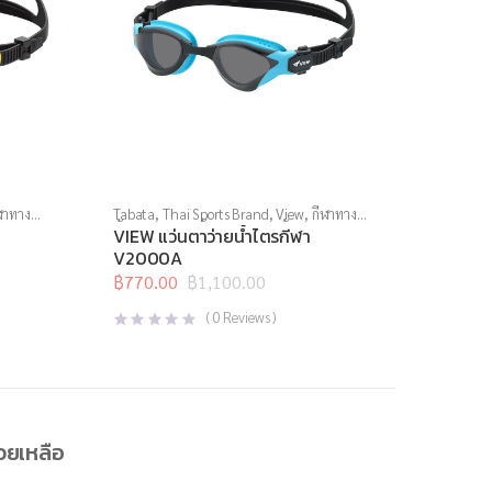
ฬาทาง
Tabata
,
Thai Sports Brand
,
View
,
กีฬาทาง
ัน
น้ำ
,
แว่นตาว่ายน้ำ
,
แว่นตาว่ายน้ำแข่งขัน
VIEW แว่นตาว่ายน้ำไตรกีฬา
V2000A
฿
770.00
฿
1,100.00
Original
Current
price
price
(
0
Reviews )
was:
is:
฿1,100.00.
฿770.00.
่วยเหลือ