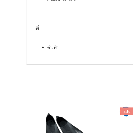
สี
ดำ, ฟ้า
Sale