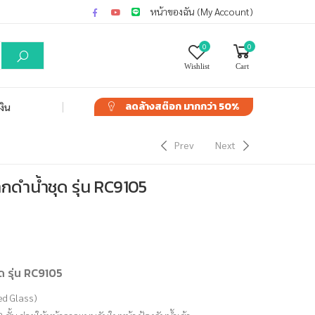
หน้าของฉัน (My Account)
0
0
Wishlist
Cart
ลดล้างสต๊อก
มากกว่า 50%
งิน
Prev
Next
ดำน้ำชุด รุ่น RC9105
 รุ่น RC9105
ed Glass)