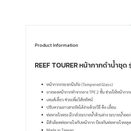
Product Information
REEF TOURER หน้ากากดำน้ำชุด ร
หน้ากากกระจกนิรภัย (Tempered Glass)
ยางรองหน้ากากทำจากยาง TPE 2 ชั้น ช่วยให้หน้ากากแ
เลนส์เดี่ยว ช่วยเพิ่มวิสัยทัศน์
ปรับความยาวสายรัดได้ง่ายด้วยวิธี ดึง-เลื่อน
ท่อหายใจตรง มีวาล์วระบายน้ำด้านล่าง ระบายน้ำออกไ
มีตัวล็อคท่อหายใจกับหน้ากาก ป้องกันท่อหายใจหลุ
Made in Taiwan.