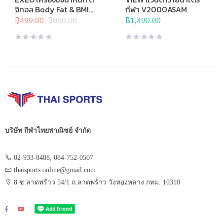
อุปกรณ์เพื่อสุขภาพ
,
เครื่องชั่งน้ำ
น้ำ
,
แว่นตาว่ายน้ำแข่งขัน
จิทอล Body Fat & BMI
กีฬา V2000ASAM
หนัก
,
เครื่องชั่งน้ำหนักวัดไขมัน
EF957
฿
499.00
฿
850.00
฿
1,490.00
Original
Current
price
price
was:
is:
฿850.00.
฿499.00.
บริษัท กีฬาไทยพาณิชย์ จำกัด
02-933-8488, 084-752-0507
thaisports.online@gmail.com
8 ซ.ลาดพร้าว 54/1 ถ.ลาดพร้าว วังทองหลาง กทม. 10310