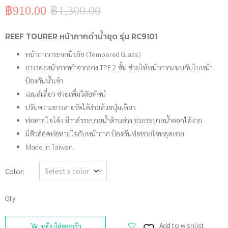
฿
910.00
฿
1,300.00
Original
Current
price
price
was:
is:
REEF TOURER หน้ากากดำน้ำชุด รุ่น RC9101
฿1,300.00.
฿910.00.
หน้ากากกระจกนิรภัย (Tempered Glass)
ยางรองหน้ากากทำจากยาง TPE 2 ชั้น ช่วยให้หน้ากากแนบกับใบหน้า
ป้องกันน้ำเข้า
เลนส์เดี่ยว ช่วยเพิ่มวิสัยทัศน์
ปรับความยาวสายรัดได้ง่ายด้วยปุ่มเดียว
ท่อหายใจโค้ง มีวาล์วระบายน้ำด้านล่าง ช่วยระบายน้ำออกได้ง่าย
มีตัวล็อคท่อหายใจกับหน้ากาก ป้องกันท่อหายใจหลุดหาย
Made in Taiwan.
Color
Qty:
จำนวน
REEF
Add to wishlist
หยิบใส่ตะกร้า