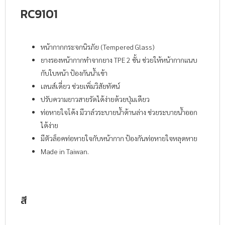
RC9101
หน้ากากกระจกนิรภัย (Tempered Glass)
ยางรองหน้ากากทำจากยาง TPE 2 ชั้น ช่วยให้หน้ากากแนบ
กับใบหน้า ป้องกันน้ำเข้า
เลนส์เดี่ยว ช่วยเพิ่มวิสัยทัศน์
ปรับความยาวสายรัดได้ง่ายด้วยปุ่มเดียว
ท่อหายใจโค้ง มีวาล์วระบายน้ำด้านล่าง ช่วยระบายน้ำออก
ได้ง่าย
มีตัวล็อคท่อหายใจกับหน้ากาก ป้องกันท่อหายใจหลุดหาย
Made in Taiwan.
สี