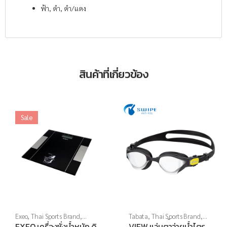
ฟ้า, ดำ, ดำ/แดง
สินค้าที่เกี่ยวข้อง
Sale
Exeo
,
Thai Sports Brand
,
Tabata
,
Thai Sports Brand
,
อุปกรณ์กีฬาเป็นของขวัญ
,
View
,
กีฬาทางน้ำ
,
แว่นตาว่าย
EXEO เครื่องชั่งน้ำหนัก ดิ
VIEW แว่นตาว่ายน้ำไตร