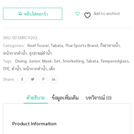
จำนวน
REEF
Add to wishlist
หยิบใส่ตะกร้า
TOURER
หน้ากากดำ
น้ำชุดเด็ก
SKU:
0D1MRC9202
รุ่น RC9202
Categories:
Reef Tourer
,
Tabata
,
Thai Sports Brand
,
กีฬาทางน้ำ
,
ชิ้น
หน้ากากดำน้ำ
,
อุปกรณ์ดำน้ำ
Tags:
Diving
,
Junior
,
Mask
,
Set
,
Snorkelling
,
Tabata
,
Temperedglass
,
TPE
,
ดำน้ำ
,
หน้ากากดำน้ำ
,
เด็ก
Share:
คำอธิบาย
ข้อมูลเพิ่มเติม
บทวิจารณ์ (0)
Product Information