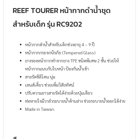
REEF TOURER หน้ากากดำน้ำชุด
สำหรับเด็ก รุ่น RC9202
หน้ากากดำน้ำสำหรับเด็กช่วงอายุ 4 – 9 ปี
หน้ากากกระจกนิรภัย (Tempered Glass)
ยางรองหน้ากากทำจากยาง TPE ชนิดพิเศษ 2 ชั้น ช่วยให้
หน้ากากแนบกับใบหน้า ป้องกันน้ำเข้า
สายรัดซิลิโคน นุ่ม
เลนส์เดี่ยว ช่วยเพิ่มวิสัยทัศน์
ปรับความยาวสายรัดได้ง่ายด้วยปุ่มเดียว
ท่อหายใจมีวาล์วระบายน้ำด้านล่าง ช่วยระบายน้ำออกได้ง่าย
Made in Taiwan.