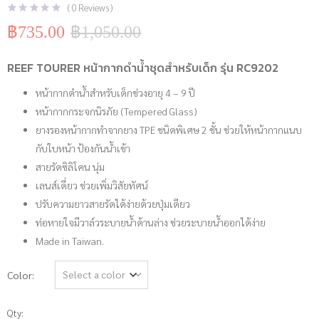
(
0
Reviews )
฿
735.00
฿
1,050.00
Original
Current
price
price
was:
is:
REEF TOURER หน้ากากดำน้ำชุดสำหรับเด็ก รุ่น RC9202
฿1,050.00.
฿735.00.
หน้ากากดำน้ำสำหรับเด็กช่วงอายุ 4 – 9 ปี
หน้ากากกระจกนิรภัย (Tempered Glass)
ยางรองหน้ากากทำจากยาง TPE ชนิดพิเศษ 2 ชั้น ช่วยให้หน้ากากแนบ
กับใบหน้า ป้องกันน้ำเข้า
สายรัดซิลิโคน นุ่ม
เลนส์เดี่ยว ช่วยเพิ่มวิสัยทัศน์
ปรับความยาวสายรัดได้ง่ายด้วยปุ่มเดียว
ท่อหายใจมีวาล์วระบายน้ำด้านล่าง ช่วยระบายน้ำออกได้ง่าย
Made in Taiwan.
Color
Qty: