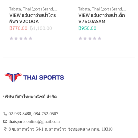
Tabata
,
Thai Sports Brand
,
Tabata
,
Thai Sports Brand
,
View
,
กีฬาทางน้ำ
,
แว่นตาว่าย
View
,
กีฬาทางน้ำ
,
แว่นตาว่าย
VIEW แว่นตาว่ายน้ำไตร
VIEW แว่นตาว่ายน้ำเด็ก
น้ำ
,
แว่นตาว่ายน้ำแข่งขัน
น้ำ
,
แว่นตาว่ายน้ำสำหรับเด็ก
,
กีฬา V2000A
V760JASAM
แว่นตาว่ายน้ำแข่งขัน
฿
770.00
฿
1,100.00
฿
950.00
Original
Current
price
price
was:
is:
฿1,100.00.
฿770.00.
บริษัท กีฬาไทยพาณิชย์ จำกัด
02-933-8488, 084-752-0507
thaisports.online@gmail.com
8 ซ.ลาดพร้าว 54/1 ถ.ลาดพร้าว วังทองหลาง กทม. 10310