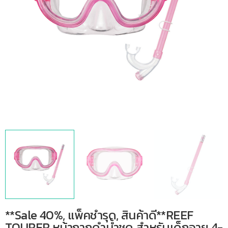
**Sale 40%, แพ็คชำรุด, สินค้าดี**REEF
TOURER หน้ากากดำน้ำชุด สำหรับเด็กอายุ 4-