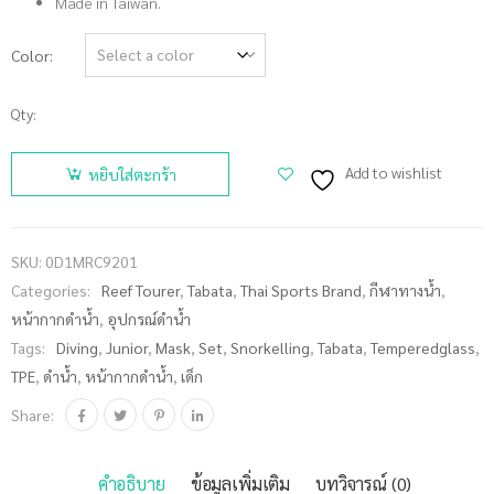
Made in Taiwan.
Color
Qty:
จำนวน
**Sale
Add to wishlist
หยิบใส่ตะกร้า
40%, แพ็
คชำรุด,
สินค้า
SKU:
0D1MRC9201
ดี**REEF
Categories:
Reef Tourer
,
Tabata
,
Thai Sports Brand
,
กีฬาทางน้ำ
,
TOURER
หน้ากากดำน้ำ
,
อุปกรณ์ดำน้ำ
หน้ากากดำ
Tags:
Diving
,
Junior
,
Mask
,
Set
,
Snorkelling
,
Tabata
,
Temperedglass
,
น้ำชุด
TPE
,
ดำน้ำ
,
หน้ากากดำน้ำ
,
เด็ก
สำหรับเด็ก
อายุ 4-9 ปี
Share:
รุ่น RC9201
ชิ้น
คำอธิบาย
ข้อมูลเพิ่มเติม
บทวิจารณ์ (0)