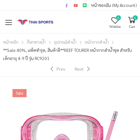
หน้าของฉัน (My Account)
0
0
Wishlist
Cart
หน้าหลัก
กีฬาทางน้ำ
อุปกรณ์ดำน้ำ
หน้ากากดำน้ำ
**Sale 40%, แพ็คชำรุด, สินค้าดี**REEF TOURER หน้ากากดำน้ำชุด สำหรับ
เด็กอายุ 4-9 ปี รุ่น RC9201
Prev
Next
Sale