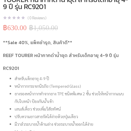
9 ปี รุ่น RC9201
(
0
Reviews )
฿
630.00
฿
1,050.00
Original
Current
price
price
was:
is:
**Sale 40%, แพ็คชำรุด, สินค้าดี**
฿1,050.00.
฿630.00.
REEF TOURER หน้ากากดำน้ำชุด สำหรับเด็กอายุ 4-9 ปี รุ่น
RC9201
สำหรับเด็กอายุ 4-9 ปี
หน้ากากกระจกนิรภัย (Tempered Glass)
ยางรองหน้ากากทำจากยาง TPE ชนิดพิเศษ 2 ชั้น ช่วยให้หน้ากากแนบ
กับใบหน้า ป้องกันน้ำเข้า
เลนส์เดี่ยว ช่วยเพิ่มวิสัยทัศน์
ปรับความยาวสายรัดได้ง่ายด้วยปุ่มเดียว
มีวาล์วระบายน้ำด้านล่าง ช่วยระบายน้ำออกได้ง่าย