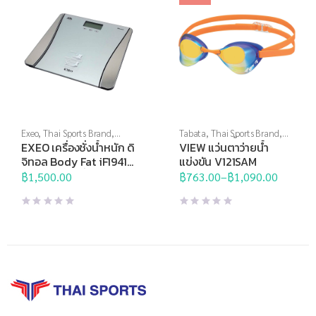
Exeo
,
Thai Sports Brand
,
Tabata
,
Thai Sports Brand
,
อุปกรณ์กีฬาเป็นของขวัญ
,
View
,
กีฬาทางน้ำ
,
แว่นตาว่าย
EXEO เครื่องชั่งน้ำหนัก ดิ
VIEW แว่นตาว่ายน้ำ
อุปกรณ์เพื่อสุขภาพ
,
เครื่องชั่งน้ำ
น้ำ
,
แว่นตาว่ายน้ำแข่งขัน
จิทอล Body Fat iF1941B
แข่งขัน V121SAM
หนัก
,
เครื่องชั่งน้ำหนักวัดไขมัน
Bluetooth เชื่อมต่อ
฿
1,500.00
฿
763.00
–
฿
1,090.00
Price
Smartphone ได้
range:
฿763.00
through
฿1,090.00