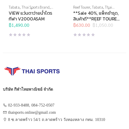
Tabata
,
Thai Sports Brand
,
Reef Tourer
,
Tabata
,
Thai
View
,
กีฬาทางน้ำ
,
แว่นตาว่าย
Sports Brand
,
กีฬาทางน้ำ
,
VIEW แว่นตาว่ายน้ำไตร
**Sale 40%, แพ็คชำรุด,
น้ำ
,
แว่นตาว่ายน้ำแข่งขัน
หน้ากากดำน้ำ
,
อุปกรณ์ดำน้ำ
กีฬา V2000ASAM
สินค้าดี**REEF TOURER
หน้ากากดำน้ำชุด สำหรับ
฿
1,490.00
฿
630.00
฿
1,050.00
Original
Current
เด็กอายุ 4-9 ปี รุ่น
price
price
RC9201
was:
is:
฿1,050.00.
฿630.00.
บริษัท กีฬาไทยพาณิชย์ จำกัด
02-933-8488, 084-752-0507
thaisports.online@gmail.com
8 ซ.ลาดพร้าว 54/1 ถ.ลาดพร้าว วังทองหลาง กทม. 10310