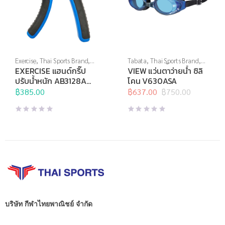
Exercise
,
Thai Sports Brand
,
Tabata
,
Thai Sports Brand
,
บริหารมือ
,
อุปกรณ์บริหารกาย
,
View
,
กีฬาทางน้ำ
,
แว่นตาว่าย
EXERCISE แฮนด์กริ๊ป
VIEW แว่นตาว่ายน้ำ ซิลิ
อุปกรณ์เพื่อสุขภาพ
น้ำ
,
แว่นตาว่ายน้ำทั่วไป
ปรับน้ำหนัก AB3128A
โคน V630ASA
10-40 กก.
฿
385.00
฿
637.00
฿
750.00
Original
Current
price
price
was:
is:
฿750.00.
฿637.00.
บริษัท กีฬาไทยพาณิชย์ จำกัด