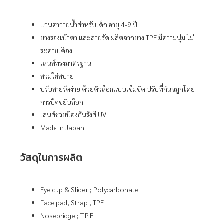
แว่นตาว่ายน้ำสำหรับเด็ก อายุ 4-9 ปี
ยางรองเบ้าตา และสายรัด ผลิตจากยาง TPE มีความนุ่ม ไม่
ระคายเคือง
เลนส์ทรงมาตรฐาน
สวมใส่สบาย
ปรับสายรัดง่าย ด้วยตัวล็อกแบบเข็มขัด ปรับที่กันจมูกโดย
การบิดขยับล็อก
เลนส์ช่วยป้องกันรังสี UV
Made in Japan.
วัสดุในการผลิต
Eye cup & Slider ; Polycarbonate
Face pad, Strap ; TPE
Nosebridge ; T.P.E.