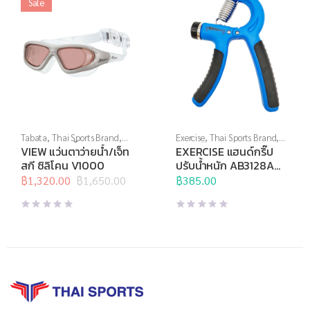
Sale
Tabata
,
Thai Sports Brand
,
Exercise
,
Thai Sports Brand
,
View
,
กีฬาทางน้ำ
,
แว่นตาว่าย
บริหารมือ
,
อุปกรณ์บริหารกาย
,
VIEW แว่นตาว่ายน้ำ/เจ็ท
EXERCISE แฮนด์กริ๊ป
น้ำ
,
แว่นตาว่ายน้ำทั่วไป
อุปกรณ์เพื่อสุขภาพ
สกี ซิลิโคน V1000
ปรับน้ำหนัก AB3128A
10-40 กก.
฿
1,320.00
฿
1,650.00
฿
385.00
Original
Current
price
price
was:
is:
฿1,650.00.
฿1,320.00.