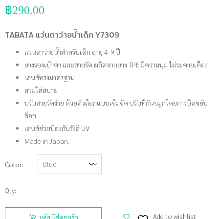
฿
290.00
TABATA แว่นตาว่ายน้ำเด็ก Y7309
แว่นตาว่ายน้ำสำหรับเด็ก อายุ 4-9 ปี
ยางรองเบ้าตา และสายรัด ผลิตจากยาง TPE มีความนุ่ม ไม่ระคายเคือง
เลนส์ทรงมาตรฐาน
สวมใส่สบาย
ปรับสายรัดง่าย ด้วยตัวล็อกแบบเข็มขัด ปรับที่กันจมูกโดยการบิดขยับ
ล็อก
เลนส์ช่วยป้องกันรังสี UV
Made in Japan.
Color
Qty:
จำนวน
TABATA
Add to wishlist
หยิบใส่ตะกร้า