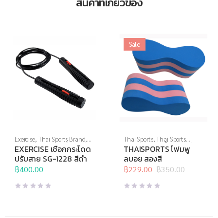
สินค้าที่เกี่ยวข้อง
Sale
Exercise
,
Thai Sports Brand
,
Thai Sports
,
Thai Sports
อุปกรณ์บริหารกาย
,
เชือก
Brand
,
กีฬาทางน้ำ
,
อุปกรณ์ทาง
EXERCISE เชือกกระโดด
THAISPORTS โฟมพู
กระโดด
น้ำอื่นๆ
ปรับสาย SG-1228 สีดำ
ลบอย สองสี
฿
400.00
฿
229.00
฿
350.00
Original
Current
price
price
was:
is:
฿350.00.
฿229.00.