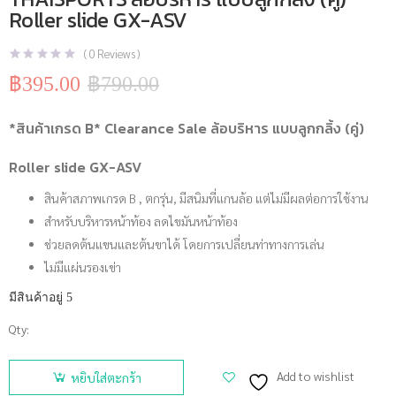
Roller slide GX-ASV
(
0
Reviews )
฿
395.00
฿
790.00
Original
Current
price
price
was:
is:
*สินค้าเกรด B* Clearance Sale ล้อบริหาร แบบลูกกลิ้ง (คู่)
฿790.00.
฿395.00.
Roller slide GX-ASV
สินค้าสภาพเกรด B , ตกรุ่น, มีสนิมที่แกนล้อ แต่ไม่มีผลต่อการใช้งาน
สำหรับบริหารหน้าท้อง ลดไขมันหน้าท้อง
ช่วยลดต้นแขนและต้นขาได้ โดยการเปลี่ยนท่าทางการเล่น
ไม่มีแผ่นรองเข่า
มีสินค้าอยู่ 5
Qty:
จำนวน
*สินค้าเกรด
Add to wishlist
หยิบใส่ตะกร้า
B*