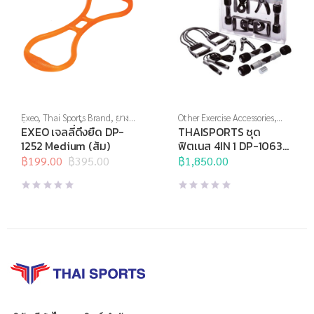
Exeo
,
Thai Sports Brand
,
ยาง
Other Exercise Accessories
,
ยืด
,
สร้างกล้ามเนื้อ
,
สินค้าล็อต
Thai Sports
,
Thai Sports
EXEO เจลลี่ดึงยืด DP-
THAISPORTS ชุด
สุดท้าย
,
อุปกรณ์คลายกล้ามเนื้อ
,
Brand
,
อุปกรณ์บริหารกาย
1252 Medium (ส้ม)
ฟิตเนส 4IN 1 DP-1063
อุปกรณ์บริหารกาย
,
อุปกรณ์ยืด
(เทาดำ)
เหยียด
฿
199.00
,
อุปกรณ์สุขภาพเพื่อผู้สูง
฿
395.00
฿
1,850.00
Original
Current
วัย
price
price
was:
is:
฿395.00.
฿199.00.