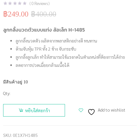
(
0
Reviews )
฿
249.00
฿
400.00
Original
Current
price
price
was:
is:
ลูกกลิ้งนวดตัวแบบแท่ง ล้อเล็ก H-1485
฿400.00.
฿249.00.
ลูกกลิ้งนวดตัว ผลิตจากพลาสติกอย่างดี ทนทาน
ด้ามจับหุ้ม TPR ทั้ง 2 ข้าง จับกระชับ
ลูกกลิ้งลูกเล็ก ทำให้สามารถใช้แรงกดในตำแหน่งที่ต้องการได้ง่าย
ลดอาการปวดเมื่อยกล้ามเนื้อได้
มีสินค้าอยู่ 10
Qty:
จำนวน
THAISPORTS
Add to wishlist
หยิบใส่ตะกร้า
ลูกกลิ้งนวด
ตัวแบบ
แท่ง ล้อเล็ก
SKU:
0E1X7H1485
H-1485 ชิ้น