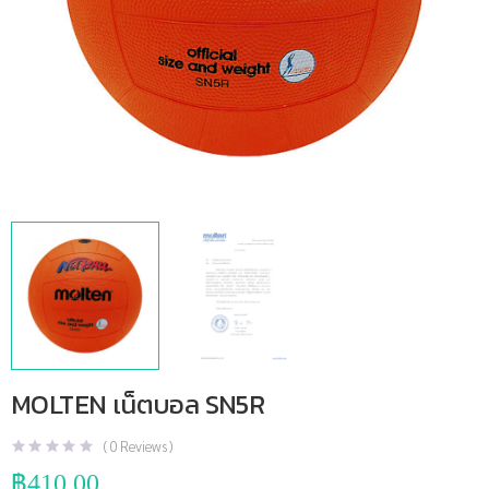
MOLTEN เน็ตบอล SN5R
(
0
Reviews )
฿
410.00