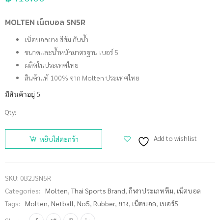
MOLTEN เน็ตบอล SN5R
เน็ตบอลยาง สีส้ม กันน้ำ
ขนาดและน้ำหนักมาตรฐาน เบอร์ 5
ผลิตในประเทศไทย
สินค้าแท้ 100% จาก Molten ประเทศไทย
มีสินค้าอยู่ 5
Qty:
จำนวน
MOLTEN
Add to wishlist
หยิบใส่ตะกร้า
เน็ตบอล
SN5R ชิ้น
SKU:
0B2JSN5R
Categories:
Molten
,
Thai Sports Brand
,
กีฬาประเภททีม
,
เน็ตบอล
Tags:
Molten
,
Netball
,
No5
,
Rubber
,
ยาง
,
เน็ตบอล
,
เบอร์5