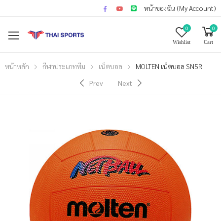
หน้าของฉัน (My Account)
0
0
Wishlist
Cart
หน้าหลัก
กีฬาประเภททีม
เน็ตบอล
MOLTEN เน็ตบอล SN5R
Prev
Next