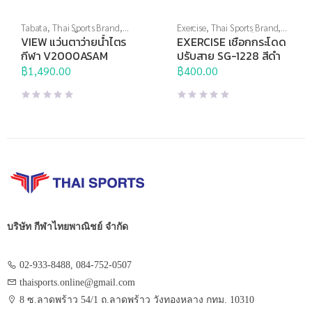
Tabata
,
Thai Sports Brand
,
Exercise
,
Thai Sports Brand
,
View
,
กีฬาทางน้ำ
,
แว่นตาว่าย
อุปกรณ์บริหารกาย
,
เชือก
VIEW แว่นตาว่ายน้ำไตร
EXERCISE เชือกกระโดด
น้ำ
,
แว่นตาว่ายน้ำแข่งขัน
กระโดด
กีฬา V2000ASAM
ปรับสาย SG-1228 สีดำ
฿
1,490.00
฿
400.00
บริษัท กีฬาไทยพาณิชย์ จำกัด
02-933-8488, 084-752-0507
thaisports.online@gmail.com
8 ซ.ลาดพร้าว 54/1 ถ.ลาดพร้าว วังทองหลาง กทม. 10310