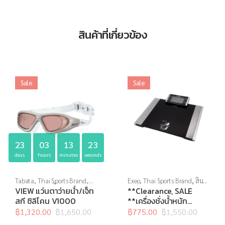
สินค้าที่เกี่ยวข้อง
Sale
Sale
23
03
13
22
days
hours
minutes
seconds
Tabata
,
Thai Sports Brand
,
Exeo
,
Thai Sports Brand
,
สิน
View
,
กีฬาทางน้ำ
,
แว่นตาว่าย
ค้าล็อตสุดท้าย
,
อุปกรณ์เพื่อ
VIEW แว่นตาว่ายน้ำ/เจ็ท
**Clearance, SALE
น้ำ
,
แว่นตาว่ายน้ำทั่วไป
สุขภาพ
,
เครื่องชั่งน้ำหนัก
,
เครื่อง
สกี ซิลิโคน V1000
**เครื่องชั่งน้ำหนัก
ชั่งน้ำหนักวัดไขมัน
ดิจิตอล Body Fat
฿
1,320.00
฿
1,650.00
฿
775.00
฿
1,550.00
Original
Current
Original
Current
EF934 Wireless
price
price
price
price