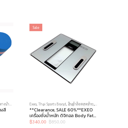
Sale
ทางน้ำ
,
Exeo
,
Thai Sports Brand
,
สินค้าล็อตสุดท้าย
,
อุปกรณ์เพื่อสุขภาพ
,
เครื่องชั่งน้ำหนัก
,
เครื่องชั่ง
งสี
**Clearance, SALE 60%**EXEO
น้ำหนักวัดไขมัน
เครื่องชั่งน้ำหนัก ดิจิทอล Body Fat
EF972
฿
340.00
฿
850.00
Original
Current