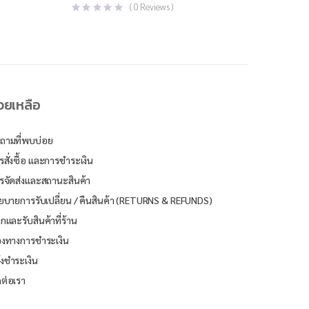
price
price
(
0
Reviews )
was:
is:
฿850.00.
฿340.00.
่วยเหลือ
ถามที่พบบ่อย
รสั่งซื้อ และการชำระเงิน
รจัดส่งและสถานะสินค้า
ยบายการรับเปลี่ยน / คืนสินค้า (RETURNS & REFUNDS)
ิกและรับสินค้าที่ร้าน
องทางการชำระเงิน
้งชำระเงิน
ดต่อเรา