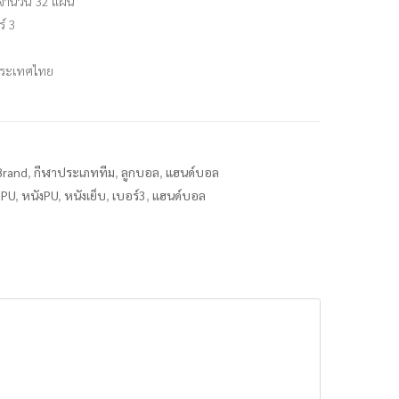
 จำนวน 32 แผ่น
์ 3
ประเทศไทย
Brand
,
กีฬาประเภททีม
,
ลูกบอล
,
แฮนด์บอล
,
PU
,
หนังPU
,
หนังเย็บ
,
เบอร์3
,
แฮนด์บอล