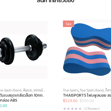
สินค้าที่เกี่ยวข้อง
Sale
hai Sports Brand
,
ดัมเบล
,
อุปกรณ์
Thai Sports
,
Thai Sports Brand
,
กีฬา
าย
อุปกรณ์ทางน้ำอื่นๆ
ดัมเบลชุดเกลียวล็อก 10กก.
THAISPORTS โฟมพูลบอย สอ
กล่อง ABS
฿
229.00
฿
350.00
Original
Current
0.00
price
price
(
0
Reviews )
was:
is: