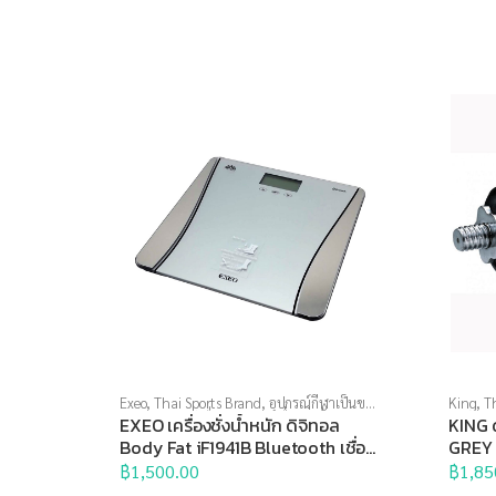
Exeo
,
Thai Sports Brand
,
อุปกรณ์กีฬาเป็นของ
King
,
T
ขวัญ
,
อุปกรณ์เพื่อสุขภาพ
,
เครื่องชั่งน้ำหนัก
,
บริหารก
EXEO เครื่องชั่งน้ำหนัก ดิจิทอล
KING 
เครื่องชั่งน้ำหนักวัดไขมัน
Body Fat iF1941B Bluetooth เชื่อม
GREY 
ต่อ Smartphone ได้
฿
1,500.00
฿
1,85