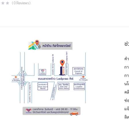
(
0
Reviews )
฿350.00.
฿229.00.
ช
คำ
กา
กา
นโ
คล
ช่
แจ
ติ