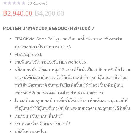
(
0
Reviews )
฿
2,940.00
฿
4,200.00
Original
Current
price
price
was:
is:
MOLTEN บาสเก็ตบอล BG5000-M3P เบอร์ 7
฿4,200.00.
฿2,940.00.
FIBA Official Game Ball.ลูกบาสเก็ตบอลที่ใช้ในการแข่งขันระหว่าง
ประเทศอย่างเป็นทางการของ FIBA
FIBA Approved.
ลายพิเศษ ใช้ในการแข่งขัน FIBA World Cup
ผลิตจากหนังแท้คุณภาพสูง 12 แผ่น สีส้ม ผิวเป็นปุ่มจับกระชับมือ โดยม
อลเทนได้พัฒนาปุ่มของหนัง ให้เพิ่มประสิทธิภาพแก่ผู้เล่นมากขึ้น โดย
การใช้หนังธรรมชาติ จับกระชับมือเพิ่มขึ้นแม้ฝ่ามือจะชื้นเหงื่อ ผู้เล่น
สามารถใช้ศักยภาพของตนเองได้อย่างเต็มความสามารถ
โครงสร้างของลูกบอล มีการเพิ่มชั้นโฟมเข้ามา เพื่อเพิ่มความนุ่มนวลให้
กับผู้เล่น ทำให้ผู้เล่นจับกระชับมือ และสามารถควบคุมลูกบอลได้ง่ายขึ้น
เหมาะสำหรับเล่นบนพื้นปาเก้
ขนาดและน้ำหนักมาตรฐานเบอร์ 7
ผลิตในประเทศไทย