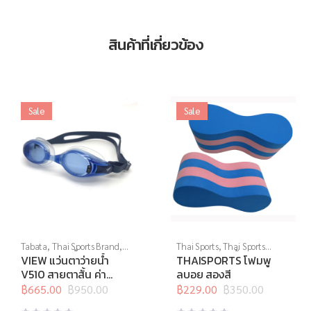
สินค้าที่เกี่ยวข้อง
Sale
Sale
Tabata
,
Thai Sports Brand
,
Thai Sports
,
Thai Sports
View
,
กีฬาทางน้ำ
,
แว่นตาว่าย
Brand
,
กีฬาทางน้ำ
,
อุปกรณ์ทาง
VIEW แว่นตาว่ายน้ำ
THAISPORTS โฟมพู
น้ำ
,
แว่นตาว่ายน้ำสายตา
น้ำอื่นๆ
V510 สายตาสั้น ค่า
ลบอย สองสี
สายตา -2.0 ถึง -10.0
฿
665.00
฿
950.00
฿
229.00
฿
350.00
Original
Current
Original
Current
price
price
price
price