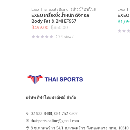
Exeo
,
Thai Sports Brand
,
อุปกรณ์กีฬาเป็นของ
Exeo
,
Th
ขวัญ
,
อุปกรณ์เพื่อสุขภาพ
,
เครื่องชั่งน้ำหนัก
,
บริหารก
EXEO เครื่องชั่งน้ำหนัก ดิจิทอล
EXEO 
เครื่องชั่งน้ำหนักวัดไขมัน
Body Fat & BMI EF957
฿
1,05
฿
499.00
฿
850.00
Original
Current
price
price
(
0
Reviews )
was:
is:
฿850.00.
฿499.00.
บริษัท กีฬาไทยพาณิชย์ จำกัด
02-933-8488, 084-752-0507
thaisports.online@gmail.com
8 ซ.ลาดพร้าว 54/1 ถ.ลาดพร้าว วังทองหลาง กทม. 10310