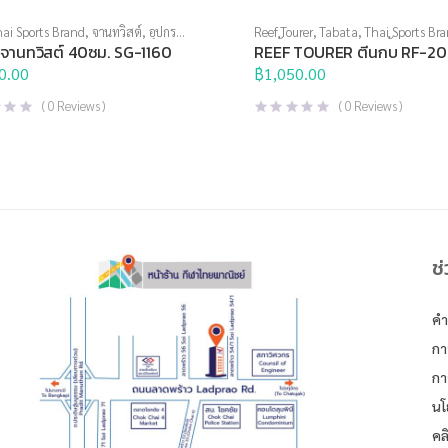
ai Sports Brand
,
จานทวิสต์
,
อุปกรณ์
Reef Tourer
,
Tabata
,
Thai Sports Br
าย
ทางน้ำ
,
ตีนกบ
,
อุปกรณ์ดำน้ำ
จานทวิสต์ 40ซม. SG-1160
REEF TOURER ตีนกบ RF-20
0.00
฿
1,050.00
(
0
Reviews )
(
0
Reviews )
ช
คำ
กา
กา
นโ
คล