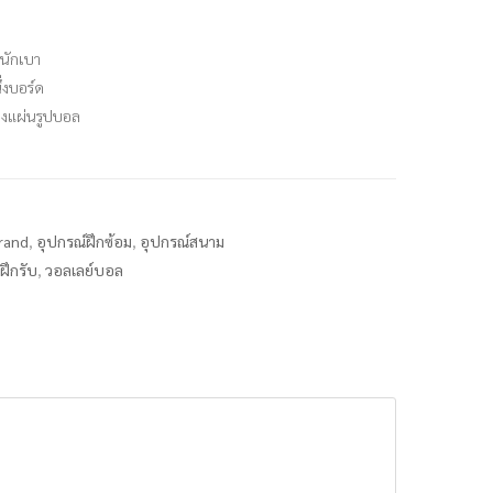
นักเบา
ึ่งบอร์ด
ลางแผ่นรูปบอล
Brand
,
อุปกรณ์ฝึกซ้อม
,
อุปกรณ์สนาม
ฝึกรับ
,
วอลเลย์บอล