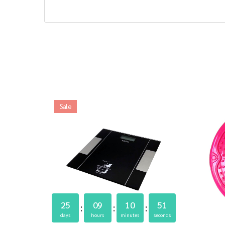
Sale
25
09
10
50
days
hours
minutes
seconds