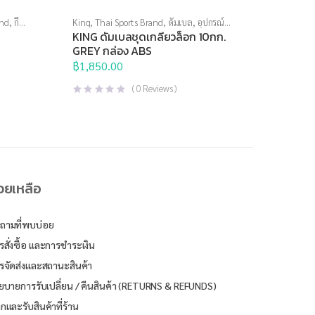
and
,
กีฬา
King
,
Thai Sports Brand
,
ดัมเบล
,
อุปกรณ์
บริหารกาย
KING ดัมเบลชุดเกลียวล็อก 10กก.
GREY กล่อง ABS
฿
1,850.00
(
0
Reviews )
่วยเหลือ
ถามที่พบบ่อย
รสั่งซื้อ และการชำระเงิน
รจัดส่งและสถานะสินค้า
ยบายการรับเปลี่ยน / คืนสินค้า (RETURNS & REFUNDS)
ิกและรับสินค้าที่ร้าน