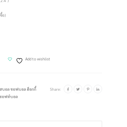
(2.4″)
ื้อ)
Add to wishlist
Share:
สบอล ซอฟบอล ฮ็อกกี้
้ซอฟท์บอล