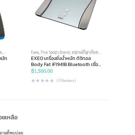
ือ
,
Exeo
,
Thai Sports Brand
,
อุปกรณ์กีฬาเป็นของ
พ
ขวัญ
,
อุปกรณ์เพื่อสุขภาพ
,
เครื่องชั่งน้ำหนัก
,
หนัก
EXEO เครื่องชั่งน้ำหนัก ดิจิทอล
เครื่องชั่งน้ำหนักวัดไขมัน
Body Fat iF1941B Bluetooth เชื่อม
ต่อ Smartphone ได้
฿
1,500.00
(
0
Reviews )
่วยเหลือ
ถามที่พบบ่อย