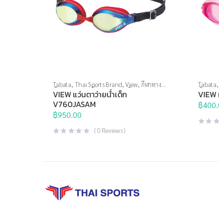
Tabata
,
Thai Sports Brand
,
View
,
กีฬาทาง
Tabata
น้ำ
,
แว่นตาว่ายน้ำ
,
แว่นตาว่ายน้ำสำหรับเด็ก
,
น้ำ
,
แว่น
VIEW แว่นตาว่ายน้ำเด็ก
VIEW 
แว่นตาว่ายน้ำแข่งขัน
ว่ายน้ำส
V760JASAM
฿
400.
฿
950.00
(
0
Reviews )