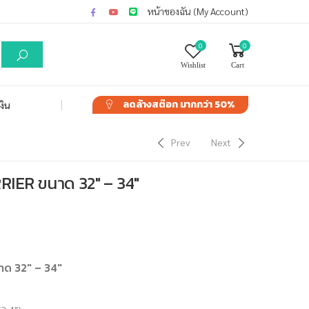
หน้าของฉัน (My Account)
0
0
Wishlist
Cart
ลดล้างสต๊อก
มากกว่า 50%
งิน
Prev
Next
RIER ขนาด 32″ – 34″
าด 32″ – 34″