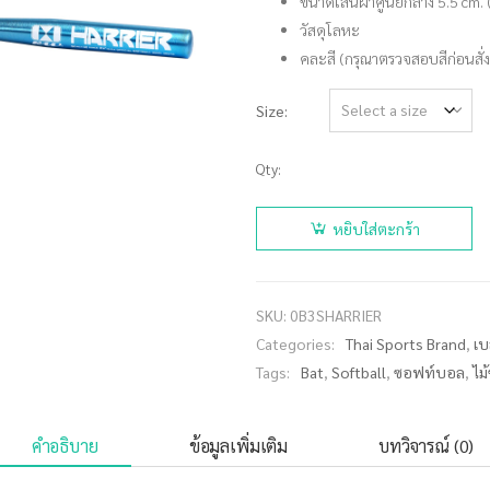
ขนาดเส้นผ่าศูนย์กลาง 5.5 cm. 
วัสดุโลหะ
คละสี (กรุณาตรวจสอบสีก่อนสั่งซ
Size
Qty:
จำนวน ไม้
ซอฟท์บอล
หยิบใส่ตะกร้า
โลหะ
HARRIER
ขนาด 32" -
SKU:
0B3SHARRIER
34" ชิ้น
Categories:
Thai Sports Brand
,
เบ
Tags:
Bat
,
Softball
,
ซอฟท์บอล
,
ไม
คำอธิบาย
ข้อมูลเพิ่มเติม
บทวิจารณ์ (0)