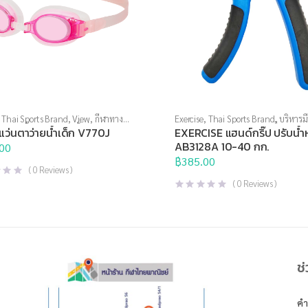
,
Thai Sports Brand
,
View
,
กีฬาทาง
Exercise
,
Thai Sports Brand
,
บริหารม
ตาว่ายน้ำ
,
แว่นตาว่ายน้ำทั่วไป
,
แว่นตา
อุปกรณ์บริหารกาย
,
อุปกรณ์เพื่อสุขภา
แว่นตาว่ายน้ำเด็ก V770J
EXERCISE แฮนด์กริ๊ป ปรับน้ำ
ำหรับเด็ก
AB3128A 10-40 กก.
00
฿
385.00
(
0
Reviews )
(
0
Reviews )
ช
คำ