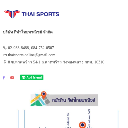
บริษัท กีฬาไทยพาณิชย์ จำกัด
02-933-8488, 084-752-0507
thaisports.online@gmail.com
8 ซ.ลาดพร้าว 54/1 ถ.ลาดพร้าว วังทองหลาง กทม. 10310