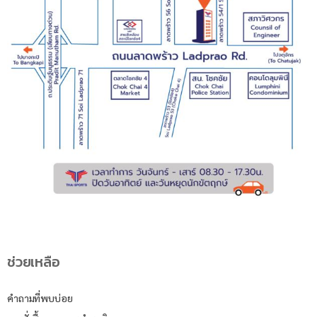
ช่วยเหลือ
คำถามที่พบบ่อย