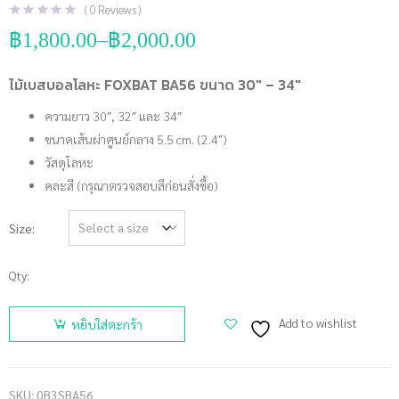
(
0
Reviews )
฿
1,800.00
–
฿
2,000.00
Price
range:
฿1,800.00
ไม้เบสบอลโลหะ FOXBAT BA56 ขนาด 30″ – 34″
through
฿2,000.00
ความยาว 30″, 32″ และ 34″
ขนาดเส้นผ่าศูนย์กลาง 5.5 cm. (2.4″)
วัสดุโลหะ
คละสี (กรุณาตรวจสอบสีก่อนสั่งซื้อ)
Size
Qty:
จำนวน ไม้
เบสบอล
Add to wishlist
หยิบใส่ตะกร้า
โลหะ
FOXBAT
BA56 ขนาด
SKU:
0B3SBA56