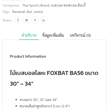
30" - 34"
Categories:
Thai Sports Brand
,
เบสบอล ซอฟบอล ฮ็อกกี้
ชิ้น
Tags:
Baseball
,
Bat
,
Junior
Share:
คำอธิบาย
ข้อมูลเพิ่มเติม
บทวิจารณ์ (0)
Product Information
ไม้เบสบอลโลหะ FOXBAT BA56 ขนาด
30″ – 34″
ความยาว 30″, 32″ และ 34″
ขนาดเส้นผ่าศูนย์กลาง 5.5 cm. (2.4″)