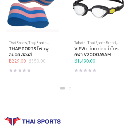
Thai Sports
,
Thai Sports
Tabata
,
Thai Sports Brand
,
Brand
,
กีฬาทางน้ำ
,
อุปกรณ์ทาง
View
,
กีฬาทางน้ำ
,
แว่นตาว่าย
THAISPORTS โฟมพู
VIEW แว่นตาว่ายน้ำไตร
น้ำอื่นๆ
น้ำ
,
แว่นตาว่ายน้ำแข่งขัน
ลบอย สองสี
กีฬา V2000ASAM
฿
229.00
฿
350.00
฿
1,490.00
Original
Current
price
price
was:
is:
฿350.00.
฿229.00.