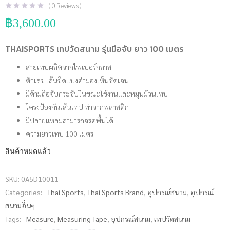
(
0
Reviews )
฿
3,600.00
THAISPORTS เทปวัดสนาม รุ่นมือจับ ยาว 100 เมตร
สายเทปผลิตจากไฟเบอร์กลาส
ตัวเลข เส้นขีดแบ่งค่ามองเห็นชัดเจน
มีด้ามถือจับกระชับในขณะใช้งานและหมุนม้วนเทป
โครงป้องกันเส้นเทป ทำจากพลาสติก
มีปลายแหลมสามารถจรดพื้นได้
ความยาวเทป 100 เมตร
สินค้าหมดแล้ว
SKU:
0A5D10011
Categories:
Thai Sports
,
Thai Sports Brand
,
อุปกรณ์สนาม
,
อุปกรณ์
สนามอื่นๆ
Tags:
Measure
,
Measuring Tape
,
อุปกรณ์สนาม
,
เทปวัดสนาม