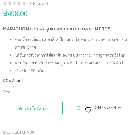
(
0
Reviews )
฿
498.00
MARATHON ตะกร้อ รุ่นแข่งขันนานาชาติชาย MT908
ตะกร้อแข่งขันนานาชาติ เซปัก, ลอดห่วงสากล, ชายหาด และเยาวชน
สำหรับผู้ชาย
ได้รับการรับรองการใช้แข่งขันอย่างเป็นทางการ มาตรฐานตะกร้อโลก
ตะกร้อผิวยาง ทำให้ควบคุมลูกได้ดีกว่าและลดแรงกระแทกได้ดีกว่า
น้ำหนัก 180 กรัม
มีสินค้าอยู่ 1
Qty:
จำนวน
MARATHON
Add to wishlist
หยิบใส่ตะกร้า
ตะกร้อ รุ่น
แข่งขัน
นานาชาติ
SKU:
0B5TMT908
ชาย