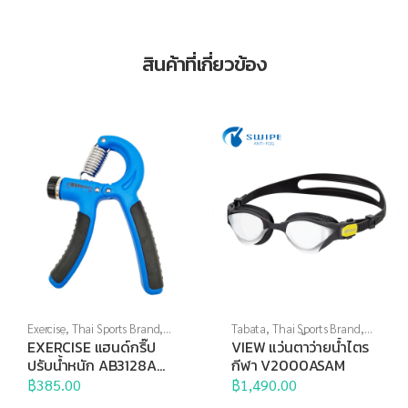
สินค้าที่เกี่ยวข้อง
Exercise
,
Thai Sports Brand
,
Tabata
,
Thai Sports Brand
,
บริหารมือ
,
อุปกรณ์บริหารกาย
,
View
,
กีฬาทางน้ำ
,
แว่นตาว่าย
EXERCISE แฮนด์กริ๊ป
VIEW แว่นตาว่ายน้ำไตร
อุปกรณ์เพื่อสุขภาพ
น้ำ
,
แว่นตาว่ายน้ำแข่งขัน
ปรับน้ำหนัก AB3128A
กีฬา V2000ASAM
10-40 กก.
฿
385.00
฿
1,490.00