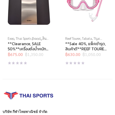
Exeo
,
Thai Sports Brand
,
สิน
Reef Tourer
,
Tabata
,
Thai
ค้าล็อตสุดท้าย
,
เครื่องชั่งน้ำ
Sports Brand
,
กีฬาทางน้ำ
,
**Clearance, SALE
**Sale 40%, แพ็คชำรุด,
หนัก
,
เครื่องชั่งน้ำหนักดิจิตอล
หน้ากากดำน้ำ
,
อุปกรณ์ดำน้ำ
50%**เครื่องชั่งน้ำหนัก
สินค้าดี**REEF TOURER
ดิจิตอล BMI EB4030H
หน้ากากดำน้ำชุด สำหรับ
฿
675.00
฿
1,350.00
฿
630.00
฿
1,050.00
Original
Current
Original
Current
150kg.
เด็กอายุ 4-9 ปี รุ่น
price
price
price
price
RC9201
was:
is:
was:
is:
฿1,350.00.
฿675.00.
฿1,050.00.
฿630.00.
บริษัท กีฬาไทยพาณิชย์ จำกัด