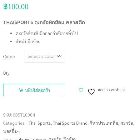
฿
100.00
THAISPORTS ตะกร้อฝึกซ้อม พลาสติก
ตะกร้อสำหรับฝึกออกกำลังกายทั่วไป
สำหรับฝึกซ้อม
Color
Qty:
จำนวน
THAISPORTS
Add to wishlist
หยิบใส่ตะกร้า
ตะกร้อฝึก
ซ้อม
พลาสติก
SKU:
0B5T10004
ชิ้น
Categories:
Thai Sports
,
Thai Sports Brand
,
กีฬาประเภททีม
,
ตะกร้อ
,
บอลอื่นๆ
Tags:
Takraw
,
Training
,
ตะกร้อ
,
ฝึกซ้อม