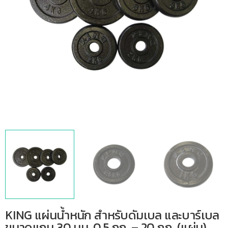
KING แผ่นน้ำหนัก สำหรับดัมเบล และบาร์เบล
ขนาดแกน 30 มม. 0.5 กก. – 20 กก. (แผ่น)