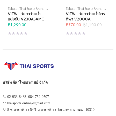
Tabata
,
Thai Sports Brand
,
Tabata
,
Thai Sports Brand
,
View
,
กีฬาทางน้ำ
,
แว่นตาว่าย
View
,
กีฬาทางน้ำ
,
แว่นตาว่าย
VIEW แว่นตาว่ายน้ำ
VIEW แว่นตาว่ายน้ำไตร
น้ำ
,
แว่นตาว่ายน้ำแข่งขัน
น้ำ
,
แว่นตาว่ายน้ำแข่งขัน
แข่งขัน V230ASAMC
กีฬา V2000A
฿
1,290.00
฿
770.00
฿
1,100.00
Original
Current
price
price
was:
is:
฿1,100.00.
฿770.00.
บริษัท กีฬาไทยพาณิชย์ จำกัด
02-933-8488, 084-752-0507
thaisports.online@gmail.com
8 ซ.ลาดพร้าว 54/1 ถ.ลาดพร้าว วังทองหลาง กทม. 10310