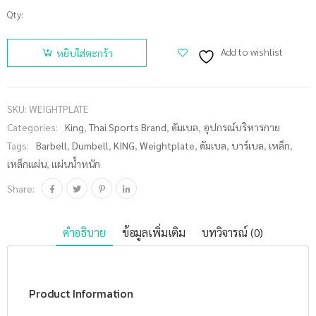
Qty:
จำนวน
KING แผ่น
Add to wishlist
หยิบใส่ตะกร้า
น้ำหนัก
สำหรับ
ดัมเบล และ
SKU:
WEIGHTPLATE
บาร์เบล
Categories:
King
,
Thai Sports Brand
,
ดัมเบล
,
อุปกรณ์บริหารกาย
ขนาดแกน
Tags:
Barbell
,
Dumbell
,
KING
,
Weightplate
,
ดัมเบล
,
บาร์เบล
,
เหล็ก
,
30 มม. 0.5
เหล็กแผ่น
,
แผ่นน้ำหนัก
กก. - 20
กก. (แผ่น)
Share:
ชิ้น
คำอธิบาย
ข้อมูลเพิ่มเติม
บทวิจารณ์ (0)
Product Information