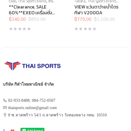
Exeo
,
Thai Sports Brand
,
สิน
Tabata
,
Thai Sports Brand
,
ค้าล็อตสุดท้าย
,
อุปกรณ์เพื่อ
View
,
กีฬาทางน้ำ
,
แว่นตาว่าย
**Clearance, SALE
VIEW แว่นตาว่ายน้ำไตร
สุขภาพ
,
เครื่องชั่งน้ำหนัก
,
เครื่อง
น้ำ
,
แว่นตาว่ายน้ำแข่งขัน
60%**EXEO เครื่องชั่ง
กีฬา V2000A
ชั่งน้ำหนักวัดไขมัน
น้ำหนัก ดิจิทอล Body
฿
340.00
฿
850.00
฿
770.00
฿
1,100.00
Original
Current
Original
Current
Fat EF972
price
price
price
price
was:
is:
was:
is:
฿850.00.
฿340.00.
฿1,100.00.
฿770.00.
บริษัท กีฬาไทยพาณิชย์ จำกัด
02-933-8488, 084-752-0507
thaisports.online@gmail.com
8 ซ.ลาดพร้าว 54/1 ถ.ลาดพร้าว วังทองหลาง กทม. 10310