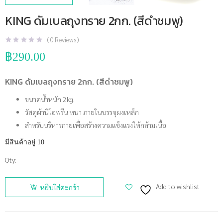
KING ดัมเบลถุงทราย 2กก. (สีดำชมพู)
(
0
Reviews )
฿
290.00
KING ดัมเบลถุงทราย 2กก. (สีดำชมพู)
ขนาดน้ำหนัก 2kg.
วัสดุผ้านีโอพรีน หนา ภายในบรรจุผงเหล็ก
สำหรับบริหารกายเพื่อสร้างความแข็งแรงให้กล้ามเนื้อ
มีสินค้าอยู่ 10
Qty:
จำนวน
KING
Add to wishlist
หยิบใส่ตะกร้า
ดัมเบลถุง
ทราย 2กก.
(สีดำชมพู)