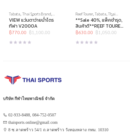
Tabata
,
Thai Sports Brand
,
Reef Tourer
,
Tabata
,
Thai
View
,
กีฬาทางน้ำ
,
แว่นตาว่าย
Sports Brand
,
กีฬาทางน้ำ
,
VIEW แว่นตาว่ายน้ำไตร
**Sale 40%, แพ็คชำรุด,
น้ำ
,
แว่นตาว่ายน้ำแข่งขัน
หน้ากากดำน้ำ
,
อุปกรณ์ดำน้ำ
กีฬา V2000A
สินค้าดี**REEF TOURER
หน้ากากดำน้ำชุด สำหรับ
฿
770.00
฿
1,100.00
฿
630.00
฿
1,050.00
Original
Current
Original
Current
เด็กอายุ 4-9 ปี รุ่น
price
price
price
price
RC9201
was:
is:
was:
is:
฿1,100.00.
฿770.00.
฿1,050.00.
฿630.00.
บริษัท กีฬาไทยพาณิชย์ จำกัด
02-933-8488, 084-752-0507
thaisports.online@gmail.com
8 ซ.ลาดพร้าว 54/1 ถ.ลาดพร้าว วังทองหลาง กทม. 10310