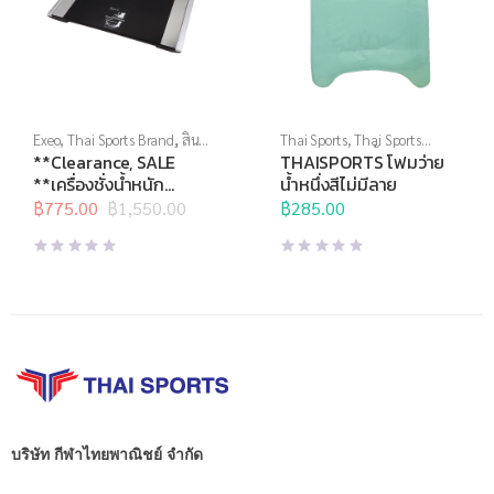
Exeo
,
Thai Sports Brand
,
สิน
Thai Sports
,
Thai Sports
ค้าล็อตสุดท้าย
,
อุปกรณ์เพื่อ
Brand
,
กีฬาทางน้ำ
,
อุปกรณ์ทาง
**Clearance, SALE
THAISPORTS โฟมว่าย
สุขภาพ
,
เครื่องชั่งน้ำหนัก
,
เครื่อง
น้ำอื่นๆ
**เครื่องชั่งน้ำหนัก
น้ำหนึ่งสีไม่มีลาย
ชั่งน้ำหนักวัดไขมัน
ดิจิตอล Body Fat
฿
775.00
฿
1,550.00
฿
285.00
Original
Current
EF934 Wireless
price
price
was:
is:
฿1,550.00.
฿775.00.
บริษัท กีฬาไทยพาณิชย์ จำกัด