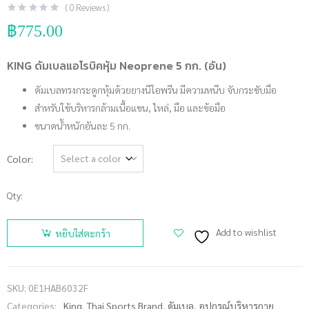
(
0
Reviews )
฿
775.00
KING ดัมเบลแอโรบิคหุ้ม Neoprene 5 กก. (อัน)
ดัมเบลทรงกระดูกหุ้มด้วยยางนีโอพรีน มีความหนึบ จับกระชับมือ
สำหรับใช้บริหารกล้ามเนื้อแขน, ไหล่, มือ และข้อมือ
ขนาดน้ำหนักอันละ 5 กก.
Color
Qty:
จำนวน
KING
Add to wishlist
หยิบใส่ตะกร้า
ดัมเบล
แอโรบิคหุ้ม
Neoprene
SKU:
0E1HAB6032F
5 กก. (อัน)
Categories:
King
,
Thai Sports Brand
,
ดัมเบล
,
อุปกรณ์บริหารกาย