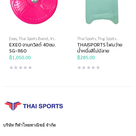
Exeo
,
Thai Sports Brand
,
จานท
Thai Sports
,
Thai Sports
วิสต์
,
อุปกรณ์บริหารกาย
Brand
,
กีฬาทางน้ำ
,
อุปกรณ์ทาง
EXEO จานทวิสต์ 40ซม.
THAISPORTS โฟมว่าย
น้ำอื่นๆ
SG-1160
น้ำหนึ่งสีไม่มีลาย
฿
1,050.00
฿
285.00
บริษัท กีฬาไทยพาณิชย์ จำกัด