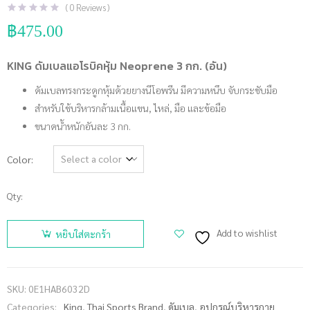
(
0
Reviews )
฿
475.00
KING ดัมเบลแอโรบิคหุ้ม Neoprene 3 กก. (อัน)
ดัมเบลทรงกระดูกหุ้มด้วยยางนีโอพรีน มีความหนึบ จับกระชับมือ
สำหรับใช้บริหารกล้ามเนื้อแขน, ไหล่, มือ และข้อมือ
ขนาดน้ำหนักอันละ 3 กก.
Color
Qty:
จำนวน
KING
Add to wishlist
หยิบใส่ตะกร้า
ดัมเบล
แอโรบิคหุ้ม
Neoprene
SKU:
0E1HAB6032D
3 กก. (อัน)
Categories:
King
,
Thai Sports Brand
,
ดัมเบล
,
อุปกรณ์บริหารกาย