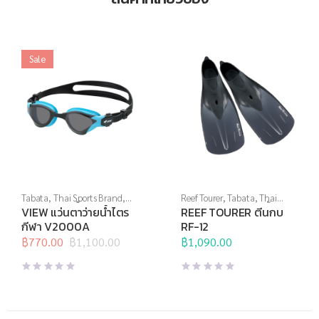
Sale
Tabata
,
Thai Sports Brand
,
Reef Tourer
,
Tabata
,
Thai
View
,
กีฬาทางน้ำ
,
แว่นตาว่าย
Sports Brand
,
กีฬาทางน้ำ
,
ตีน
VIEW แว่นตาว่ายน้ำไตร
REEF TOURER ตีนกบ
น้ำ
,
แว่นตาว่ายน้ำแข่งขัน
กบ
,
อุปกรณ์ดำน้ำ
กีฬา V2000A
RF-12
฿
770.00
฿
1,100.00
฿
1,090.00
Original
Current
price
price
was:
is:
฿1,100.00.
฿770.00.