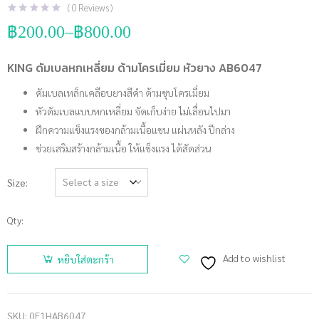
(
0
Reviews )
฿
200.00
–
฿
800.00
Price
range:
฿200.00
KING ดัมเบลหกเหลี่ยม ด้ามโครเมี่ยม หัวยาง AB6047
through
฿800.00
ดัมเบลเหล็กเคลือบยางสีดำ ด้ามชุบโครเมี่ยม
หัวดัมเบลแบบหกเหลี่ยม จัดเก็บง่าย ไม่เลื่อนไปมา
ฝึกความแข็งแรงของกล้ามเนื้อแขน แผ่นหลัง ปีกล่าง
ช่วยเสริมสร้างกล้ามเนื้อ ให้แข็งแรง ได้สัดส่วน
Size
Qty:
จำนวน
KING
Add to wishlist
หยิบใส่ตะกร้า
ดัมเบลหก
เหลี่ยม ด้าม
โครเมี่ยม
SKU:
0E1HAB6047