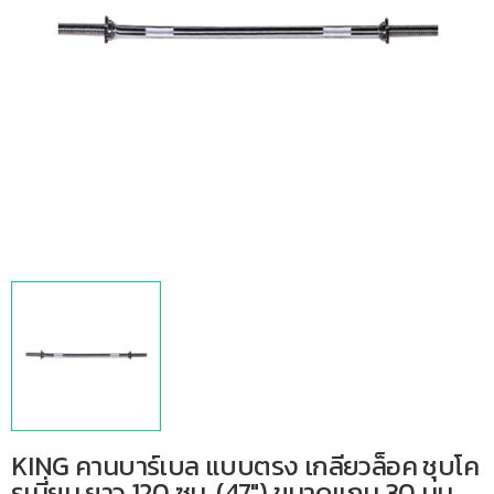
KING คานบาร์เบล แบบตรง เกลียวล็อค ชุบโค
รเมี่ยม ยาว 120 ซม. (47″) ขนาดแกน 30 มม.