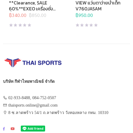
ค้าล็อตสุดท้าย
,
อุปกรณ์เพื่อ
View
,
กีฬาทางน้ำ
,
แว่นตาว่าย
**Clearance, SALE
VIEW แว่นตาว่ายน้ำเด็ก
สุขภาพ
,
เครื่องชั่งน้ำหนัก
,
เครื่อง
น้ำ
,
แว่นตาว่ายน้ำสำหรับเด็ก
,
60%**EXEO เครื่องชั่ง
V760JASAM
ชั่งน้ำหนักวัดไขมัน
แว่นตาว่ายน้ำแข่งขัน
น้ำหนัก ดิจิทอล Body
฿
340.00
฿
850.00
฿
950.00
Original
Current
Fat EF972
price
price
was:
is:
฿850.00.
฿340.00.
บริษัท กีฬาไทยพาณิชย์ จำกัด
02-933-8488, 084-752-0507
thaisports.online@gmail.com
8 ซ.ลาดพร้าว 54/1 ถ.ลาดพร้าว วังทองหลาง กทม. 10310