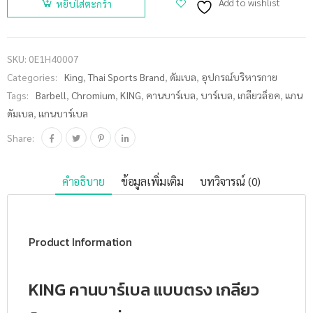
Add to wishlist
หยิบใส่ตะกร้า
บาร์เบล
แบบตรง
เกลียวล็อค
SKU:
0E1H40007
ชุบโครเมี่
Categories:
King
,
Thai Sports Brand
,
ดัมเบล
,
อุปกรณ์บริหารกาย
ยม ยาว
Tags:
Barbell
,
Chromium
,
KING
,
คานบาร์เบล
,
บาร์เบล
,
เกลียวล็อค
,
แกน
120 ซม.
ดัมเบล
,
แกนบาร์เบล
(47") ขนาด
แกน 30 มม.
Share:
(อัน) ชิ้น
คำอธิบาย
ข้อมูลเพิ่มเติม
บทวิจารณ์ (0)
Product Information
KING คานบาร์เบล แบบตรง เกลียว