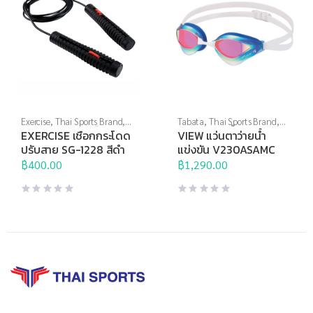
Exercise
,
Thai Sports Brand
,
Tabata
,
Thai Sports Brand
,
อุปกรณ์บริหารกาย
,
เชือก
View
,
กีฬาทางน้ำ
,
แว่นตาว่าย
EXERCISE เชือกกระโดด
VIEW แว่นตาว่ายน้ำ
กระโดด
น้ำ
,
แว่นตาว่ายน้ำแข่งขัน
ปรับสาย SG-1228 สีดำ
แข่งขัน V230ASAMC
฿
400.00
฿
1,290.00