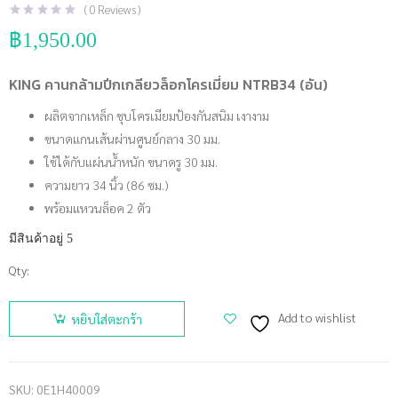
(
0
Reviews )
฿
1,950.00
KING คานกล้ามปีกเกลียวล็อกโครเมี่ยม NTRB34 (อัน)
ผลิตจากเหล็ก ชุบโครเมียมป้องกันสนิม เงางาม
ขนาดแกนเส้นผ่านศูนย์กลาง 30 มม.
ใช้ได้กับแผ่นน้ำหนัก ขนาดรู 30 มม.
ความยาว 34 นิ้ว (86 ซม.)
พร้อมแหวนล็อค 2 ตัว
มีสินค้าอยู่ 5
Qty:
จำนวน
KING คาน
Add to wishlist
หยิบใส่ตะกร้า
กล้ามปีก
เกลียวล็อก
โครเมี่ยม
SKU:
0E1H40009
NTRB34