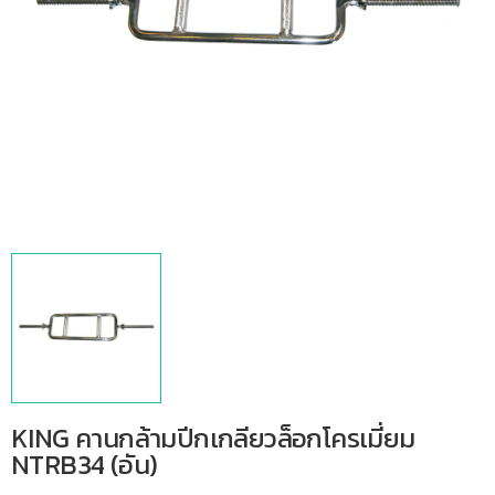
KING คานกล้ามปีกเกลียวล็อกโครเมี่ยม
NTRB34 (อัน)