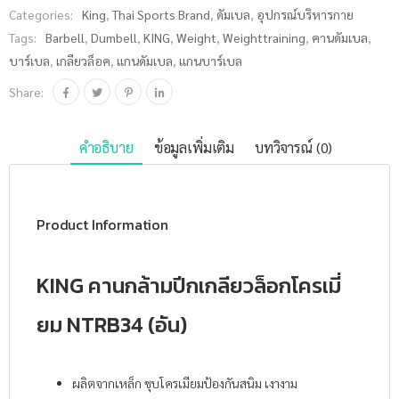
Categories:
King
,
Thai Sports Brand
,
ดัมเบล
,
อุปกรณ์บริหารกาย
(อัน) ชิ้น
Tags:
Barbell
,
Dumbell
,
KING
,
Weight
,
Weighttraining
,
คานดัมเบล
,
บาร์เบล
,
เกลียวล็อค
,
แกนดัมเบล
,
แกนบาร์เบล
Share:
คำอธิบาย
ข้อมูลเพิ่มเติม
บทวิจารณ์ (0)
Product Information
KING คานกล้ามปีกเกลียวล็อกโครเมี่
ยม NTRB34 (อัน)
ผลิตจากเหล็ก ชุบโครเมียมป้องกันสนิม เงางาม