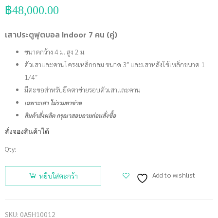
฿
48,000.00
เสาประตูฟุตบอล Indoor 7 คน (คู่)
ขนาดกว้าง 4 ม. สูง 2 ม.
ตัวเสาและคานโครงเหล็กกลม ขนาด 3″ และเสาหลังใช้เหล็กขนาด 1
1/4″
มีตะขอสำหรับยึดตาข่ายรอบตัวเสาและคาน
เฉพาะเสา ไม่รวมตาข่าย
สินค้าสั่งผลิต กรุณาสอบถามก่อนสั่งซื้อ
สั่งจองสินค้าได้
Qty:
จำนวน เสา
ประตู
Add to wishlist
หยิบใส่ตะกร้า
ฟุตบอล
Indoor 7
คน (คู่) ชิ้น
SKU:
0A5H10012