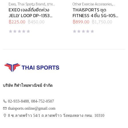
Exeo
,
Thai Sports Brand
,
ยาง
Other Exercise Accessories
,
ยืด
,
สร้างกล้ามเนื้อ
,
สินค้าล็อต
Thai Sports
,
Thai Sports
EXEO เจลลี่ดึงยืดห่วง
THAISPORTS ชุด
สุดท้าย
,
อุปกรณ์คลายกล้ามเนื้อ
,
Brand
,
อุปกรณ์บริหารกาย
JELLY LOOP DP-1353
FITNESS 4 ชิ้น SG-1059
อุปกรณ์บริหารกาย
,
อุปกรณ์ยืด
Medium (ส้ม)
เหลือง
เหยียด
฿
225.00
,
อุปกรณ์สุขภาพเพื่อผู้สูง
฿
450.00
฿
899.00
฿
1,750.00
Original
Current
Original
Current
วัย
,
อุปกรณ์เพื่อสุขภาพ
price
price
price
price
was:
is:
was:
is:
฿450.00.
฿225.00.
฿1,750.00.
฿899.00.
บริษัท กีฬาไทยพาณิชย์ จำกัด
02-933-8488, 084-752-0507
thaisports.online@gmail.com
8 ซ.ลาดพร้าว 54/1 ถ.ลาดพร้าว วังทองหลาง กทม. 10310