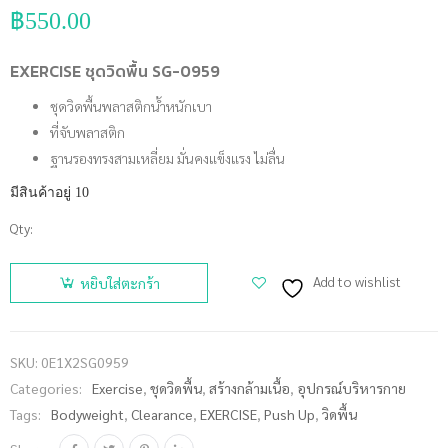
฿
550.00
EXERCISE ชุดวิดพื้น SG-0959
ชุดวิดพื้นพลาสติกน้ำหนักเบา
ที่จับพลาสติก
ฐานรองทรงสามเหลี่ยม มั่นคงแข็งแรง ไม่ลื่น
มีสินค้าอยู่ 10
Qty:
จำนวน
EXERCISE
Add to wishlist
หยิบใส่ตะกร้า
ชุดวิดพื้น
SG-0959
ชิ้น
SKU:
0E1X2SG0959
Categories:
Exercise
,
ชุดวิดพื้น
,
สร้างกล้ามเนื้อ
,
อุปกรณ์บริหารกาย
Tags:
Bodyweight
,
Clearance
,
EXERCISE
,
Push Up
,
วิดพื้น