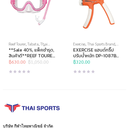
Reef Tourer
,
Tabata
,
Thai
Exercise
,
Thai Sports Brand
,
Sports Brand
,
กีฬาทางน้ำ
,
บริหารมือ
,
อุปกรณ์บริหารกาย
,
**Sale 40%, แพ็คชำรุด,
EXERCISE แฮนด์กริ๊ป
หน้ากากดำน้ำ
,
อุปกรณ์ดำน้ำ
อุปกรณ์เพื่อสุขภาพ
สินค้าดี**REEF TOURER
ปรับน้ำหนัก DP-1087B
หน้ากากดำน้ำชุด สำหรับ
5-20 กก.
฿
630.00
฿
1,050.00
฿
320.00
Original
Current
เด็กอายุ 4-9 ปี รุ่น
price
price
RC9201
was:
is:
฿1,050.00.
฿630.00.
บริษัท กีฬาไทยพาณิชย์ จำกัด