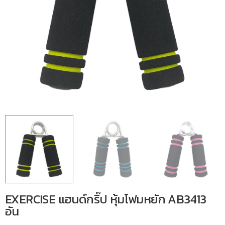
EXERCISE แฮนด์กริ๊ป หุ้มโฟมหยัก AB3413
อัน