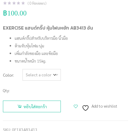
(
0
Reviews )
฿
100.00
EXERCISE แฮนด์กริ๊ป หุ้มโฟมหยัก AB3413 อัน
แฮนด์กริ๊ปสำหรับบริหารมือ นิ้วมือ
ด้ามจับหุ้มโฟม นุ่ม
เพิ่มกำลังของมือ และข้อมือ
ขนาดน้ำหนัก 15kg.
Color
Qty:
จำนวน
EXERCISE
Add to wishlist
หยิบใส่ตะกร้า
แฮนด์กริ๊ป
หุ้มโฟม
หยัก
SKU:
0E1X3AB3413