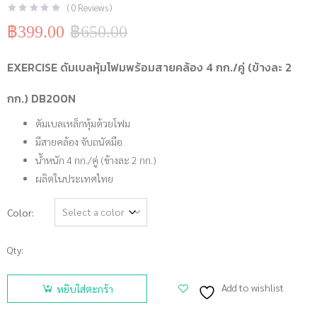
(
0
Reviews )
฿
399.00
฿
650.00
Original
Current
price
price
was:
is:
EXERCISE ดัมเบลหุ้มโฟมพร้อมสายคล้อง 4 กก./คู่ (ข้างละ 2
฿650.00.
฿399.00.
กก.) DB200N
ดัมเบลเหล็กหุ้มด้วยโฟม
มีสายคล้อง จับถนัดมือ
น้ำหนัก 4 กก./คู่ (ข้างละ 2 กก.)
ผลิตในประเทศไทย
Color
Qty:
จำนวน
EXERCISE
Add to wishlist
หยิบใส่ตะกร้า
ดัมเบลหุ้ม
โฟมพร้อม