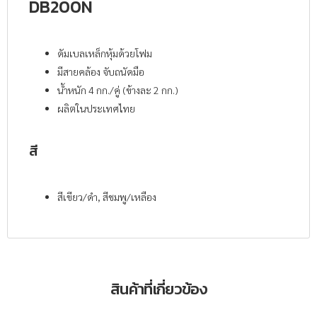
DB200N
ดัมเบลเหล็กหุ้มด้วยโฟม
มีสายคล้อง จับถนัดมือ
น้ำหนัก 4 กก./คู่ (ข้างละ 2 กก.)
ผลิตในประเทศไทย
สี
สีเขียว/ดำ, สีชมพู/เหลือง
สินค้าที่เกี่ยวข้อง