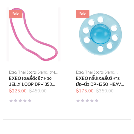
Sale
Sale
Exeo
,
Thai Sports Brand
,
ยาง
Exeo
,
Thai Sports Brand
,
ยืด
,
สร้างกล้ามเนื้อ
,
สินค้าล็อต
บริหารมือ
,
สินค้าล็อตสุดท้าย
,
EXEO เจลลี่ดึงยืดห่วง
EXEO กริ๊ปเจลลี่บริหาร
สุดท้าย
,
อุปกรณ์คลายกล้ามเนื้อ
,
อุปกรณ์คลายกล้ามเนื้อ
,
อุปกรณ์
JELLY LOOP DP-1353
มือ-นิ้ว DP-1350 HEAVY
อุปกรณ์บริหารกาย
,
อุปกรณ์ยืด
บริหารกาย
,
อุปกรณ์ยืดเหยียด
,
Light (ชมพู)
(ฟ้า)
เหยียด
฿
225.00
,
อุปกรณ์สุขภาพเพื่อผู้สูง
฿
450.00
อุปกรณ์เพื่อสุขภาพ
฿
175.00
฿
350.00
Original
Current
Original
Current
วัย
,
อุปกรณ์เพื่อสุขภาพ
price
price
price
price
was:
is:
was:
is:
฿450.00.
฿225.00.
฿350.00.
฿175.00.