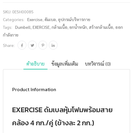
สายคล้อง 4
SKU:
0E5H00085
กก./คู่ (ข้าง
Categories:
Exercise
,
ดัมเบล
,
อุปกรณ์บริหารกาย
ละ 2 กก.)
Tags:
Dumbell
,
EXERCISE
,
กล้ามเนื้อ
,
ยกน้ำหนัก
,
สร้างกล้ามเนื้อ
,
ออก
DB200N
กำลังกาย
ชิ้น
Share:
คำอธิบาย
ข้อมูลเพิ่มเติม
บทวิจารณ์ (0)
Product Information
EXERCISE ดัมเบลหุ้มโฟมพร้อมสาย
คล้อง 4 กก./คู่ (ข้างละ 2 กก.)