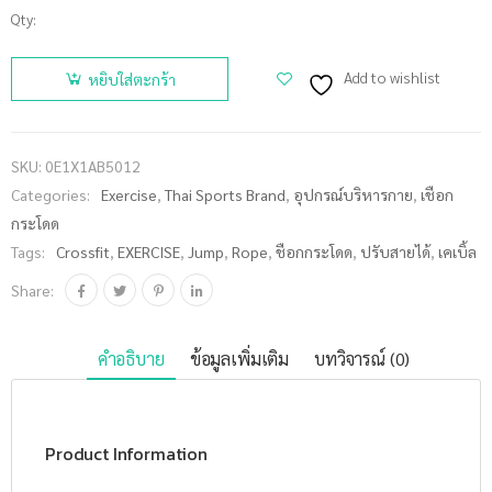
Qty:
จำนวน
EXERCISE
Add to wishlist
หยิบใส่ตะกร้า
เชือกกระ
โดดเคเบิ้ล
ปรับสายได้
SKU:
0E1X1AB5012
AB5012
Categories:
Exercise
,
Thai Sports Brand
,
อุปกรณ์บริหารกาย
,
เชือก
ชิ้น
กระโดด
Tags:
Crossfit
,
EXERCISE
,
Jump
,
Rope
,
ชือกกระโดด
,
ปรับสายได้
,
เคเบิ้ล
Share:
คำอธิบาย
ข้อมูลเพิ่มเติม
บทวิจารณ์ (0)
Product Information