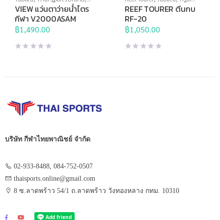
View
,
กีฬาทางน้ำ
,
แว่นตาว่าย
Sports Brand
,
กีฬาทางน้ำ
,
ตีน
VIEW แว่นตาว่ายน้ำไตร
REEF TOURER ตีนกบ
น้ำ
,
แว่นตาว่ายน้ำแข่งขัน
กบ
,
อุปกรณ์ดำน้ำ
กีฬา V2000ASAM
RF-20
฿
1,490.00
฿
1,050.00
บริษัท กีฬาไทยพาณิชย์ จำกัด
02-933-8488, 084-752-0507
thaisports.online@gmail.com
8 ซ.ลาดพร้าว 54/1 ถ.ลาดพร้าว วังทองหลาง กทม. 10310