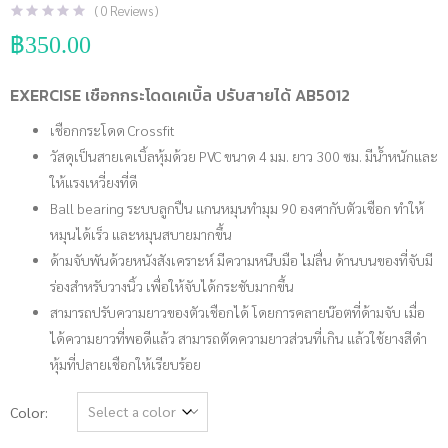
(
0
Reviews )
฿
350.00
EXERCISE เชือกกระโดดเคเบิ้ล ปรับสายได้ AB5012
เชือกกระโดด Crossfit
วัสดุเป็นสายเคเบิ้ลหุ้มด้วย PVC ขนาด 4 มม. ยาว 300 ซม. มีน้ำหนักและ
ให้แรงเหวี่ยงที่ดี
Ball bearing ระบบลูกปืน แกนหมุนทำมุม 90 องศากับตัวเชือก ทำให้
หมุนได้เร็ว และหมุนสบายมากขึ้น
ด้ามจับพันด้วยหนังสังเคราะห์ มีความหนึบมือ ไม่ลื่น ด้านบนของที่จับมี
ร่องสำหรับวางนิ้ว เพื่อให้จับได้กระชับมากขึ้น
สามารถปรับความยาวของตัวเชือกได้ โดยการคลายน๊อตที่ด้ามจับ เมื่อ
ได้ความยาวที่พอดีแล้ว สามารถตัดความยาวส่วนที่เกิน แล้วใช้ยางสีดำ
หุ้มที่ปลายเชือกให้เรียบร้อย
Color