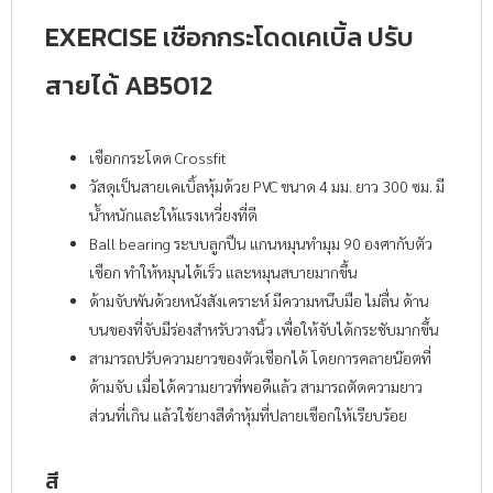
EXERCISE เชือกกระโดดเคเบิ้ล ปรับ
สายได้ AB5012
เชือกกระโดด Crossfit
วัสดุเป็นสายเคเบิ้ลหุ้มด้วย PVC ขนาด 4 มม. ยาว 300 ซม. มี
น้ำหนักและให้แรงเหวี่ยงที่ดี
Ball bearing ระบบลูกปืน แกนหมุนทำมุม 90 องศากับตัว
เชือก ทำให้หมุนได้เร็ว และหมุนสบายมากขึ้น
ด้ามจับพันด้วยหนังสังเคราะห์ มีความหนึบมือ ไม่ลื่น ด้าน
บนของที่จับมีร่องสำหรับวางนิ้ว เพื่อให้จับได้กระชับมากขึ้น
สามารถปรับความยาวของตัวเชือกได้ โดยการคลายน๊อตที่
ด้ามจับ เมื่อได้ความยาวที่พอดีแล้ว สามารถตัดความยาว
ส่วนที่เกิน แล้วใช้ยางสีดำหุ้มที่ปลายเชือกให้เรียบร้อย
สี