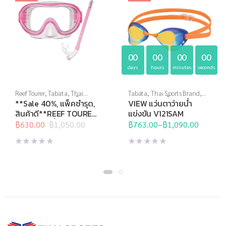
00
00
00
00
days
hours
minutes
seconds
Reef Tourer
,
Tabata
,
Thai
Tabata
,
Thai Sports Brand
,
Sports Brand
,
กีฬาทางน้ำ
,
View
,
กีฬาทางน้ำ
,
แว่นตาว่าย
**Sale 40%, แพ็คชำรุด,
VIEW แว่นตาว่ายน้ำ
หน้ากากดำน้ำ
,
อุปกรณ์ดำน้ำ
น้ำ
,
แว่นตาว่ายน้ำแข่งขัน
สินค้าดี**REEF TOURER
แข่งขัน V121SAM
หน้ากากดำน้ำชุด สำหรับ
฿
630.00
฿
1,050.00
฿
763.00
–
฿
1,090.00
Original
Current
Price
เด็กอายุ 4-9 ปี รุ่น
price
price
range:
RC9201
was:
is:
฿763.00
฿1,050.00.
฿630.00.
through
฿1,090.00