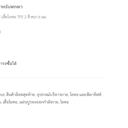
อสำหรับพกพา
เสื่อโยคะ TPE 2 สี หนา 6 มม.
)
ารถซื้อได้
and
,
สินค้าล็อตสุดท้าย
,
อุปกรณ์บริหารกาย
,
โยคะ และพิลาทิสต์
a
,
เสื่อโยคะ
,
แผ่นปูรองออกกำลังกาย
,
โยคะ