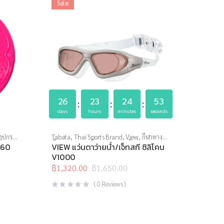
Sale
26
23
24
53
days
hours
minutes
seconds
อุปกรณ์
Tabata
,
Thai Sports Brand
,
View
,
กีฬาทาง
น้ำ
,
แว่นตาว่ายน้ำ
,
แว่นตาว่ายน้ำทั่วไป
160
VIEW แว่นตาว่ายน้ำ/เจ็ทสกี ซิลิโคน
V1000
฿
1,320.00
฿
1,650.00
Original
Current
price
price
(
0
Reviews )
was:
is:
฿1,650.00.
฿1,320.00.