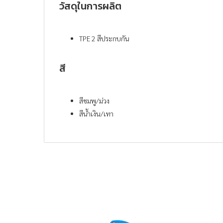
วัสดุในการผลิต
TPE 2 สีประกบกัน
สี
สีชมพู/ม่วง
สีน้ำเงิน/เทา