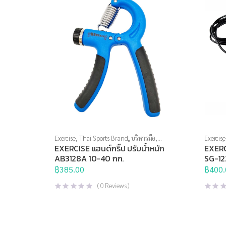
Exercise
,
Thai Sports Brand
,
บริหารมือ
,
Exercise
อุปกรณ์บริหารกาย
,
อุปกรณ์เพื่อสุขภาพ
กาย
,
เช
EXERCISE แฮนด์กริ๊ป ปรับน้ำหนัก
EXERC
AB3128A 10-40 กก.
SG-12
฿
385.00
฿
400.
(
0
Reviews )