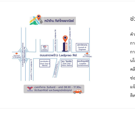
ช
คำ
กา
กา
นโ
คล
ช่
แจ
ติ