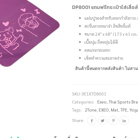
DP8001 แถมฟรีกระเป๋าใส่เสื่
แผ่นปูรองสำหรับออกกำลังกาย / 
สกรีนลายหมาจ๋า ลิขสิทธิ์แท้
ขนาด 24″ x 68″ (173 x 61 cm.
เนื้อนุ่ม ยืดหยุ่นได้ดี
ลดแรงกระแทก
เช็ดทำความสะอาดง่าย
สินค้านี้หมดจากคลังสินค้า ไม่สาม
SKU:
0E1X7D8001
Categories:
Exeo
,
Thai Sports Br
Tags:
2Tone
,
EXEO
,
Mat
,
TPE
,
Yog
Share: