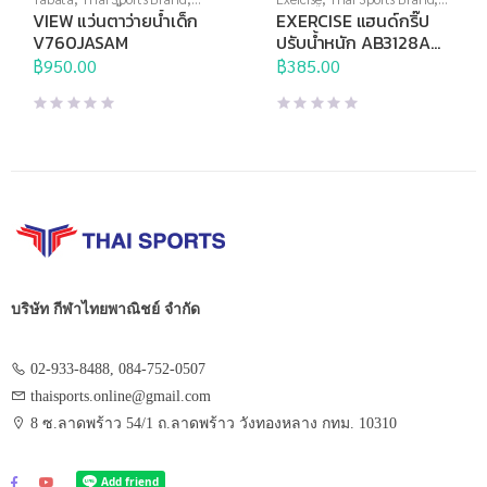
View
,
กีฬาทางน้ำ
,
แว่นตาว่าย
บริหารมือ
,
อุปกรณ์บริหารกาย
,
VIEW แว่นตาว่ายน้ำเด็ก
EXERCISE แฮนด์กริ๊ป
น้ำ
,
แว่นตาว่ายน้ำสำหรับเด็ก
,
อุปกรณ์เพื่อสุขภาพ
V760JASAM
ปรับน้ำหนัก AB3128A
แว่นตาว่ายน้ำแข่งขัน
10-40 กก.
฿
950.00
฿
385.00
บริษัท กีฬาไทยพาณิชย์ จำกัด
02-933-8488, 084-752-0507
thaisports.online@gmail.com
8 ซ.ลาดพร้าว 54/1 ถ.ลาดพร้าว วังทองหลาง กทม. 10310