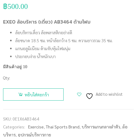
฿
500.00
EXEO ล้อบริหาร (เดี่ยว) AB3464 ด้ามโฟม
ล้อบริหารเดี่ยว ล้อพลาสติกอย่างดี
ล้อขนาด 18.5 ซม. หน้าล้อกว้าง 5 ซม. ความยาวรวม 35 ซม.
แกนอลูมิเนียม ด้ามจับหุ้มโฟมนุ่ม
ประกอบง่าย น้ำหนักเบา
มีสินค้าอยู่ 10
Qty:
จำนวน
EXEO ล้อ
Add to wishlist
หยิบใส่ตะกร้า
บริหาร
(เดี่ยว)
AB3464
SKU:
0E1X6AB3464
ด้ามโฟม
Categories:
Exercise
,
Thai Sports Brand
,
บริหารแกนกลางลำตัว
,
ล้อ
ชิ้น
บริหาร
,
อุปกรณ์บริหารกาย