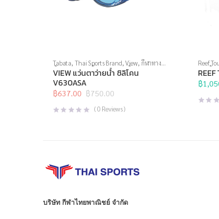
Tabata
,
Thai Sports Brand
,
View
,
กีฬาทาง
Reef Tou
น้ำ
,
แว่นตาว่ายน้ำ
,
แว่นตาว่ายน้ำทั่วไป
ทางน้ำ
,
VIEW แว่นตาว่ายน้ำ ซิลิโคน
REEF 
V630ASA
฿
1,05
฿
637.00
฿
750.00
Original
Current
price
price
(
0
Reviews )
was:
is:
฿750.00.
฿637.00.
บริษัท กีฬาไทยพาณิชย์ จำกัด