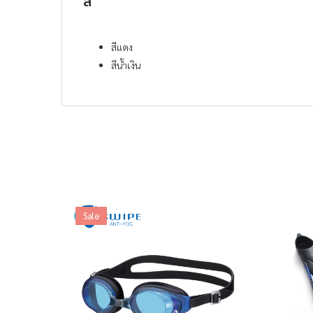
สี
สีแดง
สีน้ำเงิน
Sale