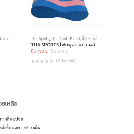
ฬาทาง
Thai Sports
,
Thai Sports Brand
,
กีฬาทางน้ำ
,
อุปกรณ์ทางน้ำอื่นๆ
THAISPORTS โฟมพูลบอย สองสี
฿
229.00
฿
350.00
Original
Current
price
price
(
0
Reviews )
was:
is:
฿350.00.
฿229.00.
่วยเหลือ
ถามที่พบบ่อย
รสั่งซื้อ และการชำระเงิน