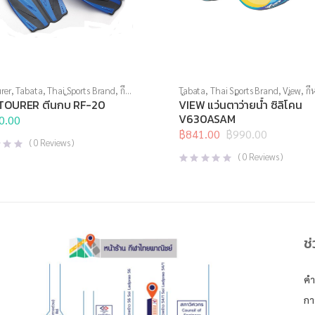
rer
,
Tabata
,
Thai Sports Brand
,
กีฬา
Tabata
,
Thai Sports Brand
,
View
,
กี
ตีนกบ
,
อุปกรณ์ดำน้ำ
น้ำ
,
แว่นตาว่ายน้ำ
,
แว่นตาว่ายน้ำทั่วไป
TOURER ตีนกบ RF-20
VIEW แว่นตาว่ายน้ำ ซิลิโคน
V630ASAM
0.00
฿
841.00
฿
990.00
Original
Current
(
0
Reviews )
price
price
(
0
Reviews )
was:
is:
฿990.00.
฿841.00.
ช
คำ
กา