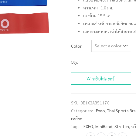
ความหนา 1.0 มม.
แรงต้าน 15.5 kg.
เหมาะสำหรับการวอร์มอัพก่อน
แถบยางแบบห่วงทำให้สามารถสอด
Color
Qty:
จำนวน
EXEO Mini
หยิบใส่ตะกร้า
Band แถบ
ยางยืด
บริหาร
SKU:
0E1X2AB5117C
แบบห่วง
Categories:
Exeo
,
Thai Sports Br
หนา 1.0
เหยียด
mm. (เส้น)
Tags:
EXEO
,
MiniBand
,
Stretch
,
บร
ชิ้น