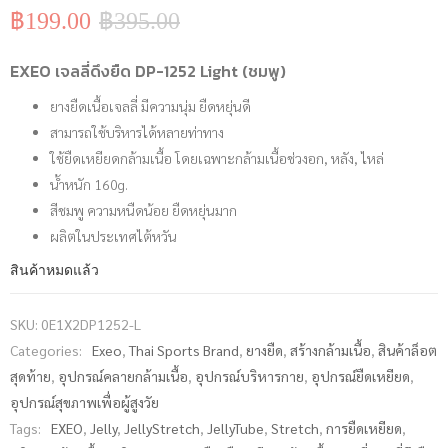
฿
199.00
฿
395.00
Original
Current
price
price
was:
is:
EXEO เจลลี่ดึงยืด DP-1252 Light (ชมพู)
฿395.00.
฿199.00.
ยางยืดเนื้อเจลลี่ มีความนุ่ม ยืดหยุ่นดี
สามารถใช้บริหารได้หลายท่าทาง
ใช้ยืดเหยียดกล้ามเนื้อ โดยเฉพาะกล้ามเนื้อช่วงอก, หลัง, ไหล่
น้ำหนัก 160g.
สีชมพู ความหนืดน้อย ยืดหยุ่นมาก
ผลิตในประเทศไต้หวัน
สินค้าหมดแล้ว
SKU:
0E1X2DP1252-L
Categories:
Exeo
,
Thai Sports Brand
,
ยางยืด
,
สร้างกล้ามเนื้อ
,
สินค้าล็อต
สุดท้าย
,
อุปกรณ์คลายกล้ามเนื้อ
,
อุปกรณ์บริหารกาย
,
อุปกรณ์ยืดเหยียด
,
อุปกรณ์สุขภาพเพื่อผู้สูงวัย
Tags:
EXEO
,
Jelly
,
JellyStretch
,
JellyTube
,
Stretch
,
การยืดเหยียด
,