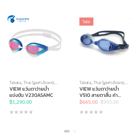
Sale
Tabata
,
Thai Sports Brand
,
Tabata
,
Thai Sports Brand
,
View
,
กีฬาทางน้ำ
,
แว่นตาว่าย
View
,
กีฬาทางน้ำ
,
แว่นตาว่าย
VIEW แว่นตาว่ายน้ำ
VIEW แว่นตาว่ายน้ำ
น้ำ
,
แว่นตาว่ายน้ำแข่งขัน
น้ำ
,
แว่นตาว่ายน้ำสายตา
แข่งขัน V230ASAMC
V510 สายตาสั้น ค่า
สายตา -2.0 ถึง -10.0
฿
1,290.00
฿
665.00
฿
950.00
Original
Current
price
price
was:
is:
฿950.00.
฿665.00.