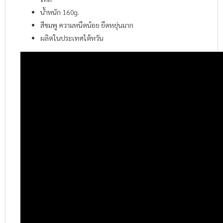
น้ำหนัก 160g.
สีชมพู ความหนืดน้อย ยืดหยุ่นมาก
ผลิตในประเทศไต้หวัน