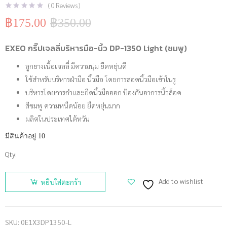
(
0
Reviews )
฿
175.00
฿
350.00
Original
Current
price
price
was:
is:
EXEO กริ๊ปเจลลี่บริหารมือ-นิ้ว DP-1350 Light (ชมพู)
฿350.00.
฿175.00.
ลูกยางเนื้อเจลลี่ มีความนุ่ม ยืดหยุ่นดี
ใช้สำหรับบริหารฝ่ามือ นิ้วมือ โดยการสอดนิ้วมือเข้าในรู
บริหารโดยการกำและยืดนิ้วมือออก ป้องกันอาการนิ้วล็อค
สีชมพู ความหนืดน้อย ยืดหยุ่นมาก
ผลิตในประเทศไต้หวัน
มีสินค้าอยู่ 10
Qty:
จำนวน
EXEO กริ๊ป
Add to wishlist
หยิบใส่ตะกร้า
เจลลี่
บริหารมือ-
นิ้ว DP-
SKU:
0E1X3DP1350-L
1350 Light