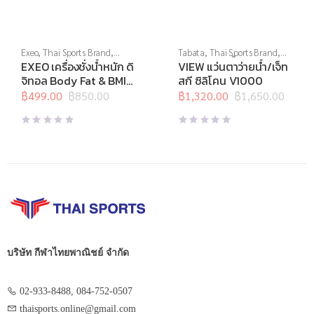
Exeo
,
Thai Sports Brand
,
Tabata
,
Thai Sports Brand
,
อุปกรณ์กีฬาเป็นของขวัญ
,
View
,
กีฬาทางน้ำ
,
แว่นตาว่าย
EXEO เครื่องชั่งน้ำหนัก ดิ
VIEW แว่นตาว่ายน้ำ/เจ็ท
อุปกรณ์เพื่อสุขภาพ
,
เครื่องชั่งน้ำ
น้ำ
,
แว่นตาว่ายน้ำทั่วไป
จิทอล Body Fat & BMI
สกี ซิลิโคน V1000
หนัก
,
เครื่องชั่งน้ำหนักวัดไขมัน
EF957
฿
499.00
฿
850.00
฿
1,320.00
฿
1,650.00
Original
Current
Original
Current
price
price
price
price
was:
is:
was:
is:
฿850.00.
฿499.00.
฿1,650.00.
฿1,320.00.
บริษัท กีฬาไทยพาณิชย์ จำกัด
02-933-8488, 084-752-0507
thaisports.online@gmail.com