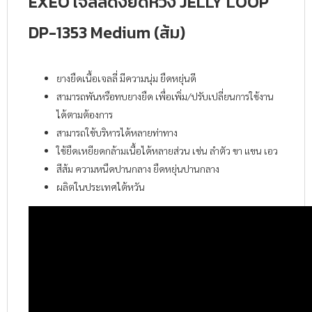
EXEO เจลลี่ดึงยืดห่วง JELLY LOOP
DP-1353 Medium (ส้ม)
ยางยืดเนื้อเจลลี่ มีความนุ่ม ยืดหยุ่นดี
สามารถพันหรือทบยางยืด เพื่อเพิ่ม/ปรับเปลี่ยนการใช้งาน
ได้ตามต้องการ
สามารถใช้บริหารได้หลายท่าทาง
ใช้ยืดเหยียดกล้ามเนื้อได้หลายส่วน เช่น ลำตัว ขา แขน เอว
สีส้ม ความหนืดปานกลาง ยืดหยุ่นปานกลาง
ผลิตในประเทศไต้หวัน