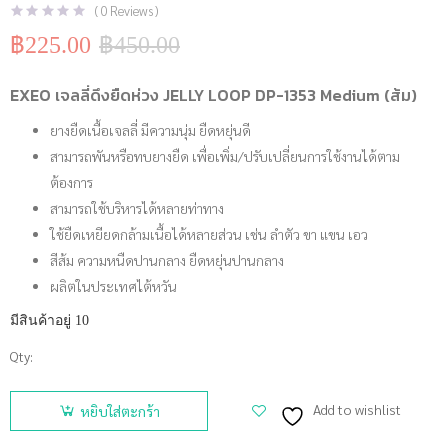
(
0
Reviews )
฿
225.00
฿
450.00
Original
Current
price
price
was:
is:
EXEO เจลลี่ดึงยืดห่วง JELLY LOOP DP-1353 Medium (ส้ม)
฿450.00.
฿225.00.
ยางยืดเนื้อเจลลี่ มีความนุ่ม ยืดหยุ่นดี
สามารถพันหรือทบยางยืด เพื่อเพิ่ม/ปรับเปลี่ยนการใช้งานได้ตาม
ต้องการ
สามารถใช้บริหารได้หลายท่าทาง
ใช้ยืดเหยียดกล้ามเนื้อได้หลายส่วน เช่น ลำตัว ขา แขน เอว
สีส้ม ความหนืดปานกลาง ยืดหยุ่นปานกลาง
ผลิตในประเทศไต้หวัน
มีสินค้าอยู่ 10
Qty:
จำนวน
EXEO เจลลี่
Add to wishlist
หยิบใส่ตะกร้า
ดึงยืดห่วง
JELLY