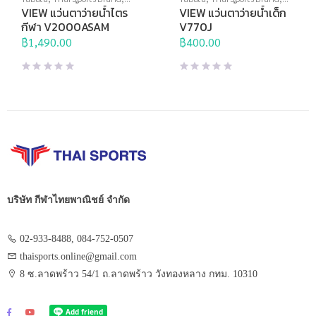
View
,
กีฬาทางน้ำ
,
แว่นตาว่าย
View
,
กีฬาทางน้ำ
,
แว่นตาว่าย
VIEW แว่นตาว่ายน้ำไตร
VIEW แว่นตาว่ายน้ำเด็ก
น้ำ
,
แว่นตาว่ายน้ำแข่งขัน
น้ำ
,
แว่นตาว่ายน้ำทั่วไป
,
แว่นตา
กีฬา V2000ASAM
V770J
ว่ายน้ำสำหรับเด็ก
฿
1,490.00
฿
400.00
บริษัท กีฬาไทยพาณิชย์ จำกัด
02-933-8488, 084-752-0507
thaisports.online@gmail.com
8 ซ.ลาดพร้าว 54/1 ถ.ลาดพร้าว วังทองหลาง กทม. 10310