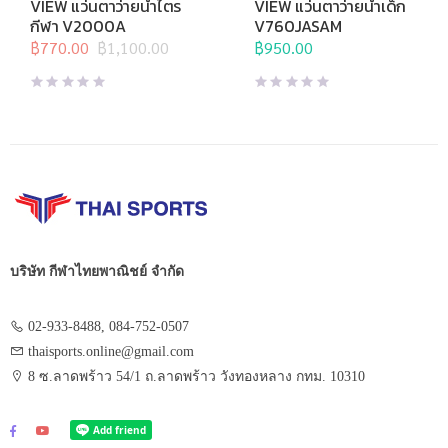
View
,
กีฬาทางน้ำ
,
แว่นตาว่าย
View
,
กีฬาทางน้ำ
,
แว่นตาว่าย
VIEW แว่นตาว่ายน้ำไตร
VIEW แว่นตาว่ายน้ำเด็ก
น้ำ
,
แว่นตาว่ายน้ำแข่งขัน
น้ำ
,
แว่นตาว่ายน้ำสำหรับเด็ก
,
กีฬา V2000A
V760JASAM
แว่นตาว่ายน้ำแข่งขัน
฿
770.00
฿
1,100.00
฿
950.00
Original
Current
price
price
was:
is:
฿1,100.00.
฿770.00.
บริษัท กีฬาไทยพาณิชย์ จำกัด
02-933-8488, 084-752-0507
thaisports.online@gmail.com
8 ซ.ลาดพร้าว 54/1 ถ.ลาดพร้าว วังทองหลาง กทม. 10310