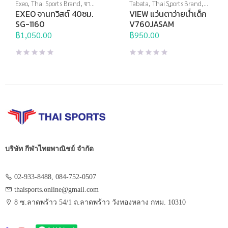
Exeo
,
Thai Sports Brand
,
จานท
Tabata
,
Thai Sports Brand
,
วิสต์
,
อุปกรณ์บริหารกาย
View
,
กีฬาทางน้ำ
,
แว่นตาว่าย
EXEO จานทวิสต์ 40ซม.
VIEW แว่นตาว่ายน้ำเด็ก
น้ำ
,
แว่นตาว่ายน้ำสำหรับเด็ก
,
SG-1160
V760JASAM
แว่นตาว่ายน้ำแข่งขัน
฿
1,050.00
฿
950.00
บริษัท กีฬาไทยพาณิชย์ จำกัด
02-933-8488, 084-752-0507
thaisports.online@gmail.com
8 ซ.ลาดพร้าว 54/1 ถ.ลาดพร้าว วังทองหลาง กทม. 10310