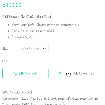
฿
150.00
EXEO แองเกิ้ล รัดข้อเท้า (ข้าง)
สำหรับพยุงข้อเท้า เพื่อบรรเทาอาการปวดและอักเสบ
มีความยืดหยุ่น ระบายอากาศได้ดี
มี 3 ขนาด S, M, L
Size
Qty:
จำนวน
EXEO แอง
Add to wishlist
หยิบใส่ตะกร้า
เกิ้ล รัดข้อ
เท้า (ข้าง)
ชิ้น
SKU:
ANKLESUPPORT
Categories:
Exeo
,
Thai Sports Brand
,
อุปกรณ์ฝึกซ้อม
,
อุปกรณ์สนาม
Tags:
Ankle
,
EXEO
,
Support
,
ข้อเท้า
,
แองเกิ้ล