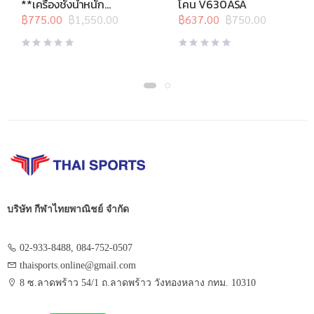
**เครื่องชั่งน้ำหนัก
โคน V630ASA
ชั่งน้ำหนักวัดไขมัน
ดิจิตอล Body Fat
฿
775.00
฿
1,550.00
฿
637.00
฿
750.00
Original
Current
Original
Current
EF934 Wireless
price
price
price
price
was:
is:
was:
is:
฿1,550.00.
฿775.00.
฿750.00.
฿637.00.
บริษัท กีฬาไทยพาณิชย์ จำกัด
02-933-8488, 084-752-0507
thaisports.online@gmail.com
8 ซ.ลาดพร้าว 54/1 ถ.ลาดพร้าว วังทองหลาง กทม. 10310