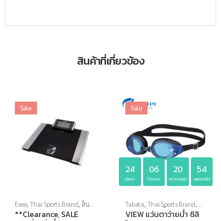
สินค้าที่เกี่ยวข้อง
Sale
Sale
24
06
20
53
days
hours
minutes
seconds
Exeo
,
Thai Sports Brand
,
สิน
Tabata
,
Thai Sports Brand
,
ค้าล็อตสุดท้าย
,
อุปกรณ์เพื่อ
View
,
กีฬาทางน้ำ
,
แว่นตาว่าย
**Clearance, SALE
VIEW แว่นตาว่ายน้ำ ซิลิ
สุขภาพ
,
เครื่องชั่งน้ำหนัก
,
เครื่อง
น้ำ
,
แว่นตาว่ายน้ำทั่วไป