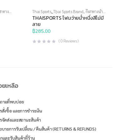
ฬาทาง
Thai Sports
,
Thai Sports Brand
,
กีฬาทางน้ำ
,
ัน
อุปกรณ์ทางน้ำอื่นๆ
THAISPORTS โฟมว่ายน้ำหนึ่งสีไม่มี
ลาย
฿
285.00
(
0
Reviews )
่วยเหลือ
ถามที่พบบ่อย
รสั่งซื้อ และการชำระเงิน
รจัดส่งและสถานะสินค้า
ยบายการรับเปลี่ยน / คืนสินค้า (RETURNS & REFUNDS)
ิกและรับสินค้าที่ร้าน