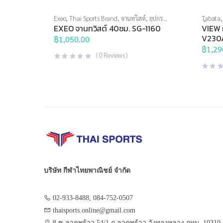
Exeo
,
Thai Sports Brand
,
จานทวิสต์
,
อุปกรณ์
Tabata
บริหารกาย
น้ำ
,
แว่น
EXEO จานทวิสต์ 40ซม. SG-1160
VIEW แ
V230
฿
1,050.00
฿
1,29
(
0
Reviews )
บริษัท กีฬาไทยพาณิชย์ จำกัด
02-933-8488, 084-752-0507
thaisports.online@gmail.com
8 ซ.ลาดพร้าว 54/1 ถ.ลาดพร้าว วังทองหลาง กทม. 10310