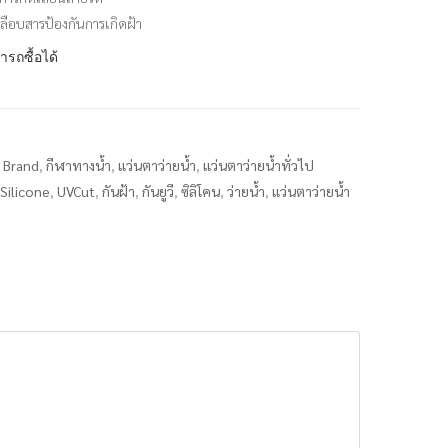
คลือบสารป้องกันการเกิดฝ้า
ารถซื้อได้
s Brand
,
กีฬาทางน้ำ
,
แว่นตาว่ายน้ำ
,
แว่นตาว่ายน้ำทั่วไป
Silicone
,
UVCut
,
กันฝ้า
,
กันยูวี
,
ซิลิโคน
,
ว่ายน้ำ
,
แว่นตาว่ายน้ำ