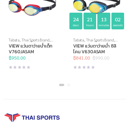
24
21
13
02
days
hours
minutes
seconds
Tabata
,
Thai Sports Brand
,
Tabata
,
Thai Sports Brand
,
View
,
กีฬาทางน้ำ
,
แว่นตาว่าย
View
,
กีฬาทางน้ำ
,
แว่นตาว่าย
VIEW แว่นตาว่ายน้ำเด็ก
VIEW แว่นตาว่ายน้ำ ซิลิ
น้ำ
,
แว่นตาว่ายน้ำสำหรับเด็ก
,
น้ำ
,
แว่นตาว่ายน้ำทั่วไป
V760JASAM
โคน V630ASAM
แว่นตาว่ายน้ำแข่งขัน
฿
950.00
฿
841.00
฿
990.00
Original
Current
price
price
was:
is:
฿990.00.
฿841.00.