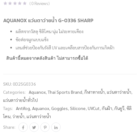
(
0
Reviews )
AQUANOX แว่นตาว่ายน้ำ G-0336 SHARP
ผลิตจากวัสดุ ซิลิโคน นุ่ม ไม่ระคายเคือง
ข้อต่อจมูกแบบแข็ง
เลนส์ช่วยป้องกันรังสี UV และเคลือบสารป้องกันการเกิดฝ้า
สินค้านี้หมดจากคลังสินค้า ไม่สามารถซื้อได้
SKU:
0D2SG0336
Categories:
Aquanox
,
Thai Sports Brand
,
กีฬาทางน้ำ
,
แว่นตาว่ายน้ำ
,
แว่นตาว่ายน้ำทั่วไป
Tags:
Antifog
,
Aquanox
,
Goggles
,
Silicone
,
UVCut
,
กันฝ้า
,
กันยูวี
,
ซิลิ
โคน
,
ว่ายน้ำ
,
แว่นตาว่ายน้ำ
Share: